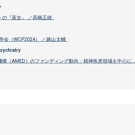
y
トの『巫女』 ／高橋正雄
学会（WCP2024） ／越山太輔
Psychiatry
構（AMED）のファンディング動向：精神疾患領域を中心に 