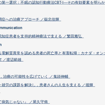
第一選択：不眠の認知行動療法CBT-I―その有効要素を明ら
調症への治療アプローチ ／嶽北佳輝
ommunication
認知症患者を支持的精神療法で支える ／繁田雅弘
n
る電解質異常を認める患者の死亡率と有害転帰：カナダ・オン
究 ／渡辺範雄
め，治療の可能性を広げていく ／鬼頭伸輔
た就労の課題を解決し，患者さんの人生を支える ／堀輝
y
て病気じゃない』 ／尾久守侑