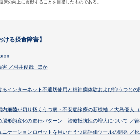
臨床の向上に貢献することを目指したものである。
おける摂食障害】
sion
害 ／村井俊哉 ほか
けるインターネット不適切使用と精神病体験および抑うつとの
腸内細菌が切り拓くうつ病・不安症診療の新機軸 ／大島優人 
の脳形態変化の進行パターン：治療抵抗性の増大について ／
ュニケーションロボットを用いたうつ病評価ツールの開発 ／松