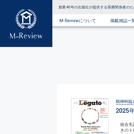
創業40年の出版社が提供する
医療関係者のた
M-Reviewについて
掲載雑誌一
精神科臨床 
2025
統合失
きのト