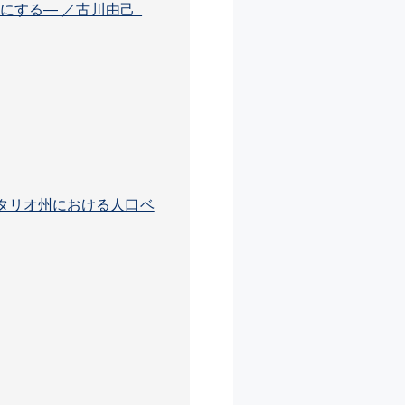
かにする― ／古川由己
タリオ州における人口ベ