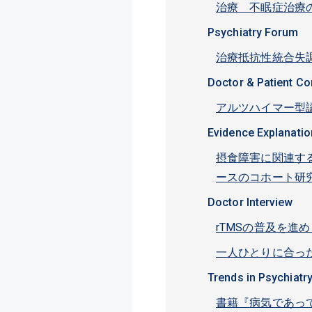
治療 不眠症治療の
Psychiatry Forum
治療抵抗性統合失
Doctor & Patient C
アルツハイマー型
Evidence Explanatio
摂食障害に関連す
ースのコホート研
Doctor Interview
rTMSの普及を進
一人ひとりに合っ
Trends in Psychiatr
書籍『病気であっ