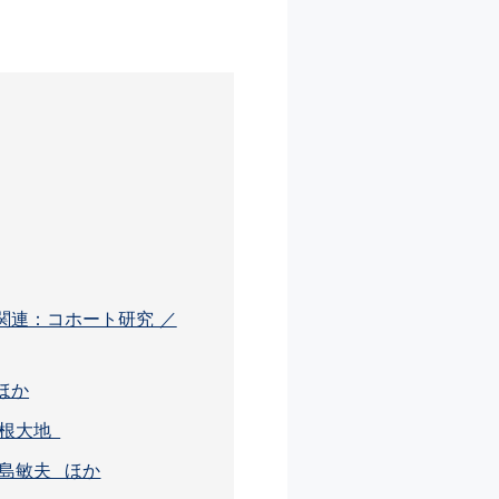
関連：コホート研究 ／
ほか
曽根大地
島敏夫 ほか