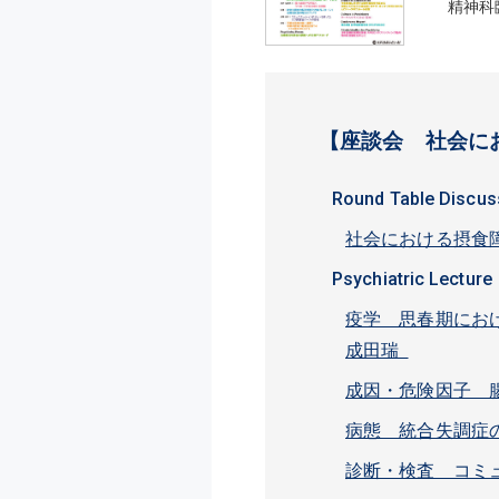
精神科
【座談会 社会に
Round Table Discus
社会における摂食障
Psychiatric Lecture
疫学 思春期にお
成田瑞
成因・危険因子 
病態 統合失調症
診断・検査 コミ