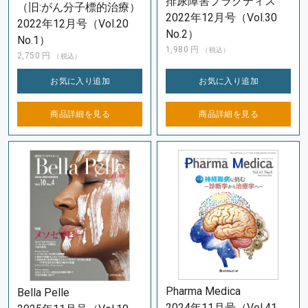
排尿障害プラクティス
（旧:がん分子標的治療）
2022年12月号（Vol.30
2022年12月号（Vol.20
No.2）
No.1）
1,980
円
（税込）
2,750
円
（税込）
お気に入り
追加
お気に入り
追加
商品詳細を
見る
商品詳細を
見る
Pharma Medica
Bella Pelle
2024年11月号（Vol.41