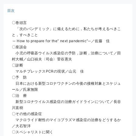
目次
〇巻頭言
　「次のパンデミック」に備えるために，私たちが考えるべきこ
と，すべきこと
 ─ How to prepare for the“ next pandemic”─／佐藤　佳
〇座談会
　小児の呼吸器ウイルス感染症の予防，診断，治療について／田
村大輔／山口禎夫〈司会〉菅谷憲夫
〇診断
　マルチプレックスPCRの現状／山元　佳
〇予　防
　日本における新型コロナワクチンの今後の接種対象とスケジュ
ール／氏家無限
〇治　療
　新型コロナウイルス感染症の治療ガイドラインについて／長谷
川直樹
〇その他の感染症
　マクロライド耐性のマイコプラズマ感染症の治療をどうするか
／大石智洋
〇スペシャリストに聞く