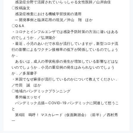
　感染症分野で活躍されていらっしゃる女性医師／山岸由佳
〇投稿論文
　感染症検査における機械学習技術の適用
　─ 開発事例と臨床応用の現況／沖山　翔　ほか
〇Q＆A
・コロナとインフルエンザでは感染予防対策の方法に違いはある
のでしょうか．／弘津陽介
・最近，小児のあいだで水痘が流行していますが，新型コロナ流
行の影響によるワクチン接種率の低下が関係しているのでしょう
か．
　あるいは，成人の帯状疱疹の発生が増加している影響などはな
いのでしょうか．小児の重症例の発生はみられないのでしょう
か．／多屋馨子
・米国でなぜ麻疹が流行しているのかについて教えてください．
／竹田　誠　ほか
〇地域のパンデミックプランニング
　番外編エッセイ
　パンデミック点描─ COVID-19 パンデミックに関連して想うこ
と
　第6回　嗚呼！ マスカレード（仮面舞踏会）（前半）／西村秀
一