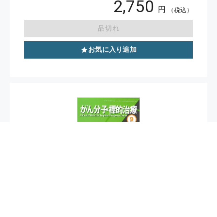
2,750
円
（税込）
品切れ
お気に入り追加
がん分子標的・免疫治療（旧:がん分子標的治
療） 2018年9月号（Vol.16 No.3）