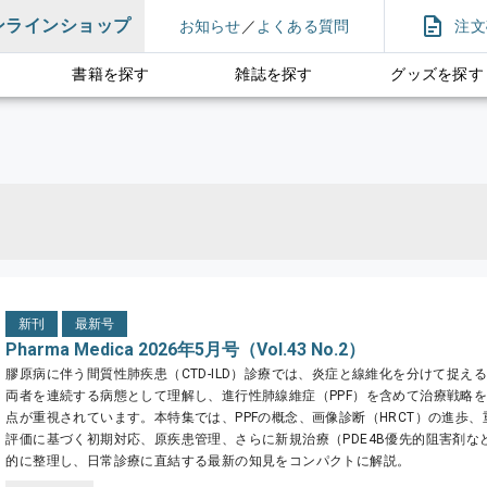
ンラインショップ
お知らせ
／
よくある質問
注文
書籍を探す
雑誌を探す
グッズを探す
新刊
最新号
Pharma Medica 2026年5月号（Vol.43 No.2）
膠原病に伴う間質性肺疾患（CTD-ILD）診療では、炎症と線維化を分けて捉え
両者を連続する病態として理解し、進行性肺線維症（PPF）を含めて治療戦略
点が重視されています。本特集では、PPFの概念、画像診断（HRCT）の進歩
評価に基づく初期対応、原疾患管理、さらに新規治療（PDE4B優先的阻害剤な
的に整理し、日常診療に直結する最新の知見をコンパクトに解説。