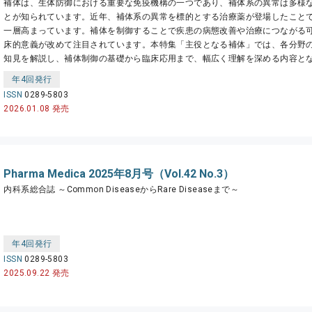
補体は、生体防御における重要な免疫機構の一つであり、補体系の異常は多様
とが知られています。近年、補体系の異常を標的とする治療薬が登場したこと
一層高まっています。補体を制御することで疾患の病態改善や治療につながる
床的意義が改めて注目されています。本特集「主役となる補体」では、各分野
知見を解説し、補体制御の基礎から臨床応用まで、幅広く理解を深める内容と
年4回発行
ISSN
0289-5803
2026.01.08 発売
Pharma Medica 2025年8月号（Vol.42 No.3）
内科系総合誌 ～Common DiseaseからRare Diseaseまで～
年4回発行
ISSN
0289-5803
2025.09.22 発売