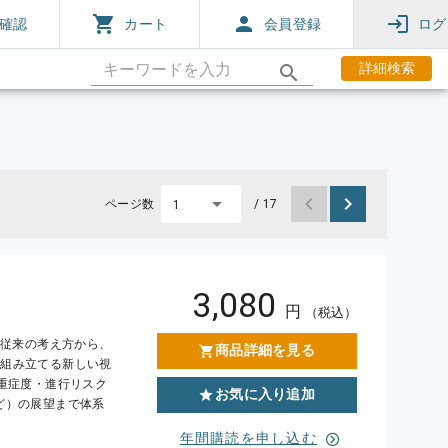
確認
カート
会員登録
ログ
詳細検索
ページ数
/ 17
1
3,080
円
（税込）
る従来の考え方から、
商品詳細を見る
を組み立てる新しい視
、重症度・進行リスク
お気に入り追加
ど）の展望まで体系
年間購読を申し込む