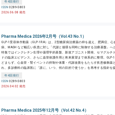
年4回発行
ISSN
0289-5803
2026.06.08 発売
Pharma Medica 2026年2月号（Vol.43 No.1）
GLP-1受容体作動薬（GLP-1RA）は、2型糖尿病治療薬の枠を超え、肥満症、
病、MASH など幅広い疾患に対し「代謝と循環を同時に制御する治療基盤」へ
特集ではインクレチン生理や薬理学的基盤、新規アゴニスト開発、セマグルチ
ドの臨床エビデンス、さらに血管保護作用と将来展望まで体系的に整理。GLP-1
どまらず、心血管・腎イベントの抑制や体重・代謝改善をもたらす疾患修飾薬
れ、多診療科の臨床医に「誰に、いつ、何の目的で使うか」を再考する指針を
年4回発行
ISSN
0289-5803
2026.04.02 発売
Pharma Medica 2025年12月号（Vol.42 No.4）