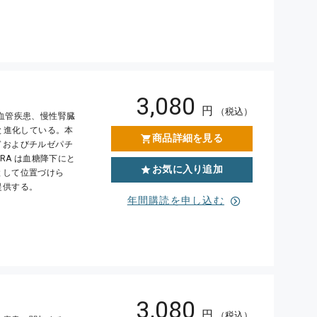
3,080
円
（税込）
心血管疾患、慢性腎臓
と進化している。本
商品詳細を見る
ドおよびチルゼパチ
RA は血糖降下にと
お気に入り追加
として位置づけら
提供する。
年間購読を申し込む
3,080
円
（税込）