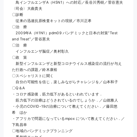
　鳥インフルエンザA（H5N1）への対応／長谷川秀樹／菅谷憲夫
〈司会〉大曲貴夫
〇診断
　従来の迅速抗原検査キットの現状／市川正孝
〇治　療
　2009年A（H1N1）pdm09 パンデミックと日本の対策“Test 
and Treat”／菅谷憲夫
〇治　療
　インフルエンザ脳症／奥村彰久
〇政　策
　新型インフルエンザと新型コロナウイルス感染症の流行が与え
た行政への課題／鈴木康裕
〇スペシャリストに聞く
　自分の可能性を信じ，楽しみながらチャレンジを／山本和子
〇Q＆A
・コロナ感染後，筋力低下があるといわれています．
　筋力低下の治療はどうされているのでしょうか．／山徳雅人
・小児のCOVID-19の治療について教えてください．／藤田悠
希　ほか
・アフリカで問題になっているmpox について教えてください．／
下島昌幸
〇地域のパンデミックプランニング
　番外編エッセイ