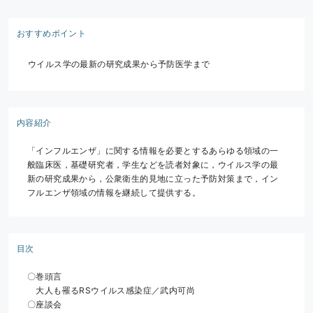
おすすめポイント
ウイルス学の最新の研究成果から予防医学まで
内容紹介
「インフルエンザ」に関する情報を必要とするあらゆる領域の一
般臨床医，基礎研究者，学生などを読者対象に，ウイルス学の最
新の研究成果から，公衆衛生的見地に立った予防対策まで，イン
フルエンザ領域の情報を継続して提供する。
目次
〇巻頭言
　大人も罹るRSウイルス感染症／武内可尚
〇座談会