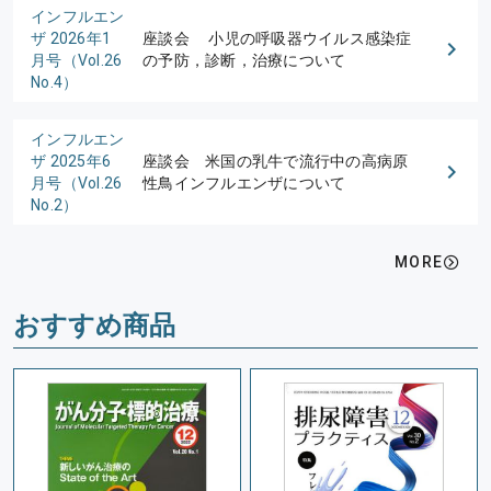
インフルエン
ザ 2026年1
座談会 小児の呼吸器ウイルス感染症
月号（Vol.26
の予防，診断，治療について
No.4）
インフルエン
ザ 2025年6
座談会 米国の乳牛で流行中の高病原
月号（Vol.26
性鳥インフルエンザについて
No.2）
MORE
おすすめ商品