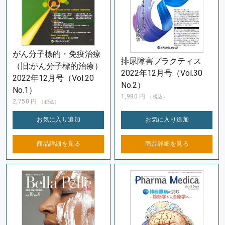
がん分子標的・免疫治療
排尿障害プラクティス
（旧:がん分子標的治療）
2022年12月号（Vol.30
2022年12月号（Vol.20
No.2）
No.1）
1,980
円
（税込）
2,750
円
（税込）
お気に入り
追加
お気に入り
追加
商品詳細を
見る
商品詳細を
見る