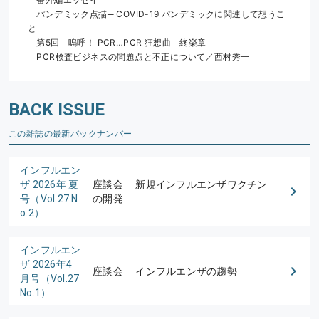
　パンデミック点描─ COVID-19 パンデミックに関連して想うこ
と
　第5回　嗚呼！ PCR…PCR 狂想曲　終楽章
　PCR検査ビジネスの問題点と不正について／西村秀一
BACK ISSUE
この雑誌の最新バックナンバー
インフルエン
ザ 2026年 夏
座談会 新規インフルエンザワクチン
号（Vol.27 N
の開発
o.2）
インフルエン
ザ 2026年4
座談会 インフルエンザの趨勢
月号（Vol.27
No.1）