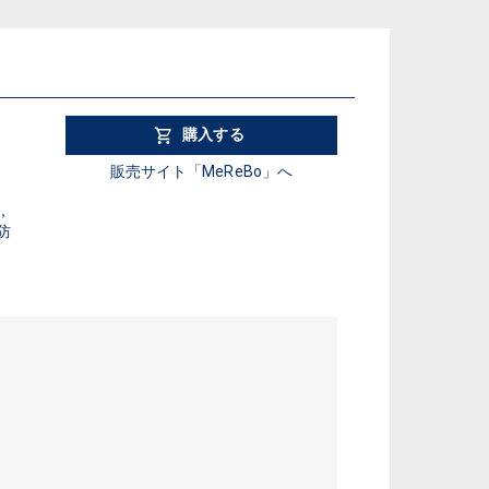
購入する
販売サイト「MeReBo」へ
，
防