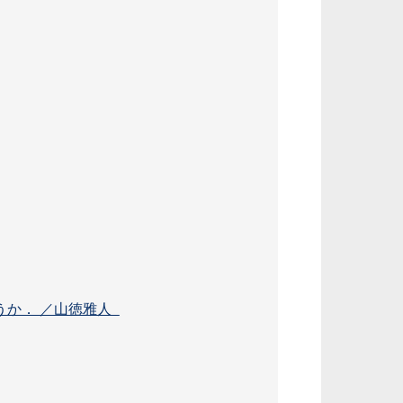
うか． ／山徳雅人