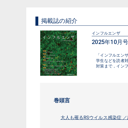
掲載誌の紹介
インフルエンザ
2025年10月号（
「インフルエン
学生などを読者
対策まで，イン
巻頭言
大人も罹るRSウイルス感染症 