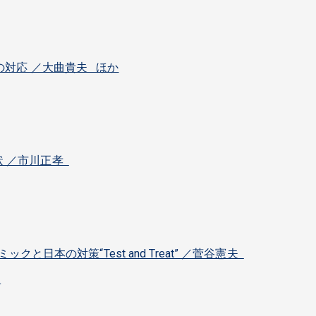
の対応 ／大曲貴夫 ほか
状 ／市川正孝
ミックと日本の対策“Test and Treat” ／菅谷憲夫
久