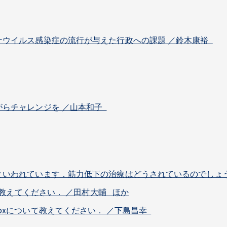
ナウイルス感染症の流行が与えた行政への課題 ／鈴木康裕
がらチャレンジを ／山本和子
といわれています．筋力低下の治療はどうされているのでしょ
いて教えてください． ／田村大輔 ほか
oxについて教えてください． ／下島昌幸