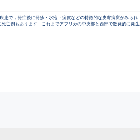
性疾患で，発症後に発疹・水疱・痂皮などの特徴的な皮膚病変がみられ
に死亡例もあります．これまでアフリカの中央部と西部で散発的に発生