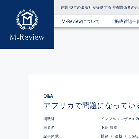
創業40年の出版社が提供する
医療関係者のた
M-Reviewについて
掲載雑誌一
Q&A
アフリカで問題になっている
掲載誌
インフルエンザ Vol.26 N
著者名
下島 昌幸
記事体裁
抄録
/
連載
/
Q&A