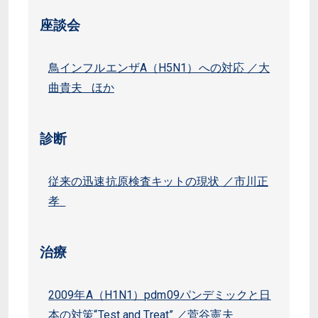
座談会
鳥インフルエンザA（H5N1）への対応 ／大
曲貴夫 ほか
診断
従来の迅速抗原検査キットの現状 ／市川正
孝
治療
2009年A（H1N1）pdm09パンデミックと日
本の対策“Test and Treat” ／菅谷憲夫