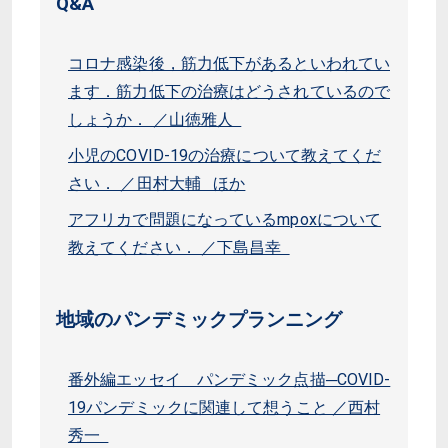
Q&A
コロナ感染後，筋力低下があるといわれてい
ます．筋力低下の治療はどうされているので
しょうか． ／山徳雅人
小児のCOVID-19の治療について教えてくだ
さい． ／田村大輔 ほか
アフリカで問題になっているmpoxについて
教えてください． ／下島昌幸
地域のパンデミックプランニング
番外編エッセイ パンデミック点描─COVID-
19パンデミックに関連して想うこと ／西村
秀一