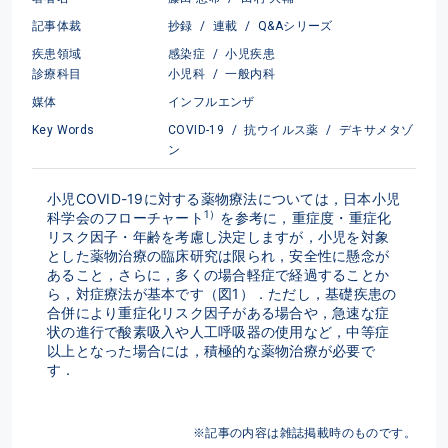
記事体裁
抄録
/
連載
/
Q&Aシリーズ
疾患領域
感染症
/
小児疾患
診療科目
小児科
/
一般内科
媒体
インフルエンザ
Key Words
COVID-19
/
抗ウイルス薬
/
デキサメタゾ
ン
小児COVID-19に対する薬物療法については，日本小児
1）
科学会のフローチャート
を参考に，重症度・重症化
リスク因子・年齢を考慮し決定しますが，小児を対象
とした薬物治療の臨床研究は限られ，安全性に懸念が
あること，さらに，多くの場合軽症で経過することか
ら，対症療法が基本です（図1）．ただし，基礎疾患の
合併により重症化リスク因子がある場合や，急速な症
状の進行で酸素吸入や人工呼吸器の使用など，中等症
以上となった場合には，積極的な薬物治療が必要で
す．
※記事の内容は雑誌掲載時のものです。