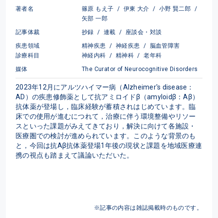
著者名
篠原 もえ子
/
伊東 大介
/
小野 賢二郎
/
矢部 一郎
記事体裁
抄録
/
連載
/
座談会・対談
疾患領域
精神疾患
/
神経疾患
/
脳血管障害
診療科目
神経内科
/
精神科
/
老年科
媒体
The Curator of Neurocognitive Disorders
2023年12月にアルツハイマー病（Alzheimer's disease：
AD）の疾患修飾薬として抗アミロイドβ（amyloidβ：Aβ）
抗体薬が登場し，臨床経験が蓄積されはじめています。臨
床での使用が進むにつれて，治療に伴う環境整備やリソー
スといった課題がみえてきており，解決に向けて各施設・
医療圏での検討が進められています。このような背景のも
と，今回は抗Aβ抗体薬登場1年後の現状と課題を地域医療連
携の視点も踏まえて議論いただいた。
※記事の内容は雑誌掲載時のものです。