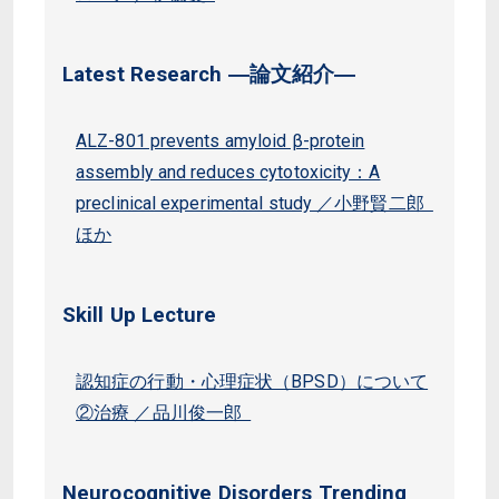
Latest Research ―論文紹介―
ALZ-801 prevents amyloid β-protein
assembly and reduces cytotoxicity：A
preclinical experimental study ／小野賢二郎
ほか
Skill Up Lecture
認知症の行動・心理症状（BPSD）について
②治療 ／品川俊一郎
Neurocognitive Disorders Trending