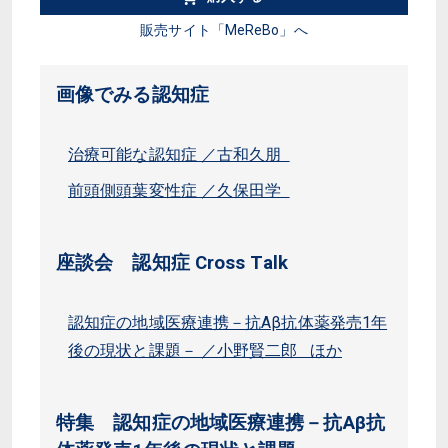
販売サイト「MeReBo」へ
画像でみる認知症
治療可能な認知症 ／古和久朋
前頭側頭葉変性症 ／久保田学
座談会 認知症 Cross Talk
認知症の地域医療連携－抗Aβ抗体薬発売1年
後の現状と課題－ ／小野賢二郎 ほか
特集 認知症の地域医療連携－抗Aβ抗