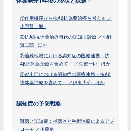
体薬発売1年後の現状と課題－
①作用機序から抗Aβ抗体薬治療を考える ／
小野賢二郎
②抗Aβ抗体薬治療時代の認知症診療 ／小野
賢二郎 ほか
③過疎地域における認知症の医療連携－抗
Aβ抗体薬治療を含めて－ ／矢部一郎 ほか
④都市部における認知症の医療連携－抗Aβ
抗体薬治療を含めて－ ／伊東大介 ほか
認知症の予防戦略
難聴と認知症：補聴器と手術治療によるアプ
ローチ ／伊藤吏