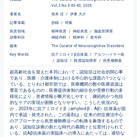
Vol.2 No.3 40-43, 2025
著者名
色本 涼
/
伊東 大介
記事体裁
抄録
/
特集
疾患領域
精神疾患
/
神経疾患
/
脳血管障害
診療科目
神経内科
/
精神科
/
老年科
媒体
The Curator of Neurocognitive Disorders
Key Words
抗アミロイドβ抗体薬
/
アルツハイマー病
/
認知症
/
軽度認知障害
/
疾患修飾薬
超高齢社会を迎えた本邦において，認知症は社会的関心事
であり，医療・介護体制における中心的な課題の1つとなっ
ている。とりわけ都市部では，医療機関の数や医療資源は
豊富であるものの，医療提供体制の細分化や受療行動の多
様化により，患者情報が断片化しやすく，継続的かつ包括
的なケアの実現が困難となりやすい。こうした状況のな
か，2023年に抗アミロイドβ（amyloid β：Aβ）抗体薬が国
内で承認・発売された。この薬剤は，従来の対症療法中心
のアプローチから疾患修飾療法への転換を象徴するもので
あり，認知症診療の新たな時代の幕開けと位置付けられて
いる。抗Aβ抗体薬の実臨床への導入にあたっては，適切な