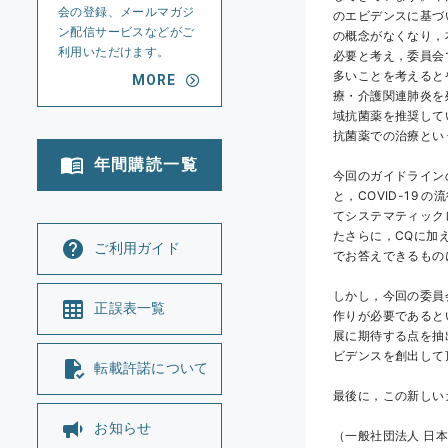
会の登録、メールマガジ
のエビデンスに基づ
ン配信サービスなどがご
の概念がなくなり，
利用いただけます。
必要と考え，委員会
多いことを考えると
MORE
療・介護関連肺炎を
域抗菌薬を推奨して
抗菌薬での治療とい
年間購読一覧
今回のガイドライン
と，COVID-19
てシステマティック
たさらに，CQに加
ご利用ガイド
でお答えできるもの
しかし，今回の委員
正誤表一覧
作りが必要であるとい　
展に期待する点を抽
ビデンスを創出して
転載許諾について
最後に，この新しい
お知らせ
（一般社団法人 日