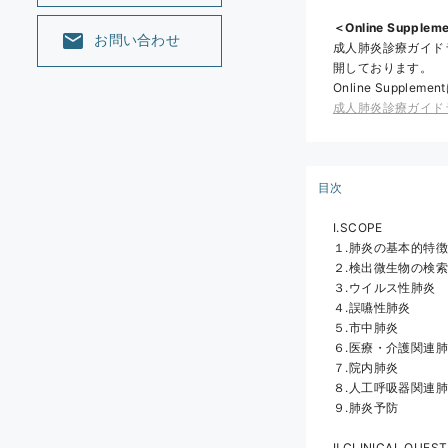
＜Online Suppl
お問い合わせ
成人肺炎診療ガイドライ
開しております。
Online Supp
成人肺炎診療ガイドライン2
目次
Ⅰ.SCOPE 
１.肺炎の基本的特徴
２.検出微生物の検索
３.ウイルス性肺炎
４.誤嚥性肺炎
５.市中肺炎
６.医療・介護関連
７.院内肺炎
８.人工呼吸器関連
９.肺炎予防
Ⅱ.CLINICAL QUES