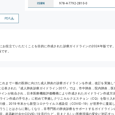
ISBN
978-4-7792-2810-0
PDF
にお役立ていただくことを目的に作成された診療ガイドラインの2024年版です。2
版です。
これまで一般の医師に向けた成人肺炎の診療ガイドラインを作成，改訂を実施し
 年に公表された『成人肺炎診療ガイドライン2017』では，市中肺炎，院内肺炎，
ラインが統合され，日本医療機能評価機構により作成されたガイドライン作成方
ガイドライン作成の手引き』に初めて準拠しクリニカルクエスチョン（CQ）を取り入
後，2019 年末から新型コロナウイルス感染症（COVID-19）が世界中に蔓延
行うことはさらに難しくなり，非専門医の肺炎診療をサポートするガイドライン
回，超高齢社会やCOVID-19 流行など，目まぐるしい医療現場の変化に対応す