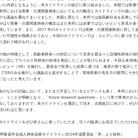
いた内容となるように，本ガイドラインの改訂に取り組みました。米国では医療
本邦における医療・介護関連肺炎においてもその概念とガイドラインでの扱いに
でも議論を重ねてまいりました。米国と異なり，本邦では超高齢社会を反映して
やはり医療・介護関連肺炎の概念はまだ本邦には必要ではないかという意見が多
残しています。また，2017 年のガイドラインでは医療・介護関連肺炎に対して
いた可能性が指摘されており，今回のガイドラインでは，エビデンスに基づきで
う流れで検討を行いました。
の他の特徴として，高齢者肺炎への対応について充実を図るべく誤嚥性肺炎の領
 の流行に応じてウイルス性肺炎の領域を新設したことが挙げられます。今回も各領域
レビュー（SR）を施行し，委員会で投票した結果に基づき，推奨の形で提示し
えてSRのみを施行した議論点も提示することで，実地医家の先生方の疑問に十分
になったと考えています。
会のなかの討論において，まだまだ不足しているエビデンスも多く，本邦におけ
うことが明確となり，「future research questions」という形で将来の
出しておりますので，本ガイドラインを通読して頂き，次期改訂に向けて，ぜひ
頂ければと思います。
ガイドラインをぜひ皆さんに使っていただき，日々の臨床にお役立ていただけれ
本呼吸器学会成人肺炎診療ガイドライン2024作成委員会「序」より抜粋）