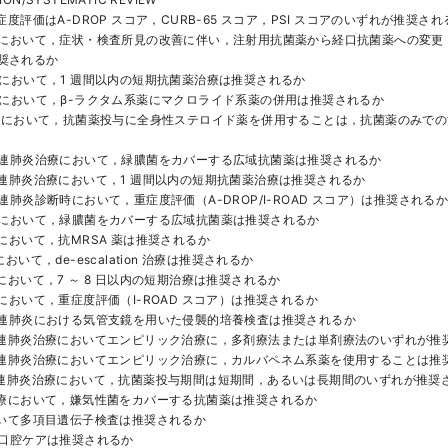
症度評価はA-DROP スコア，CURB-65 スコア，PSI スコアのいずれが推奨され
治療において，症状・検査所見の改善に伴い，注射用抗菌薬から経口抗菌薬への変更
奨されるか
療において，1 週間以内の短期抗菌薬治療は推奨されるか
治療において，β-ラクタム系薬にマクロライド系薬の併用は推奨されるか
炎治療において，抗菌薬投与に全身性ステロイド薬を併用することは，抗菌薬のみで
護関連肺炎治療において，緑膿菌をカバーする広域抗菌薬は推奨されるか
関連肺炎治療において，1 週間以内の短期抗菌薬治療は推奨されるか
関連肺炎診断時において，重症度評価（A-DROP/I-ROAD スコア）は推奨される
治療において，緑膿菌をカバーする広域抗菌薬は推奨されるか
療において，抗MRSA 薬は推奨されるか
おいて，de-escalation 治療は推奨されるか
療において，7 ～ 8 日以内の短期治療は推奨されるか
断において，重症度評価（I-ROAD スコア）は推奨されるか
器関連肺炎における気管支鏡を用いた侵襲的培養検査は推奨されるか
器関連肺炎治療においてエンピリック治療に，多剤療法または単剤療法のいずれが推
器関連肺炎治療においてエンピリック治療に，カルバペネム系薬を使用することは推
器関連肺炎治療において，抗菌薬投与期間は短期間，あるいは長期間のいずれが推奨
炎治療において，嫌気性菌をカバーする抗菌薬は推奨されるか
おいて多項目遺伝子検査は推奨されるか
に口腔ケアは推奨されるか