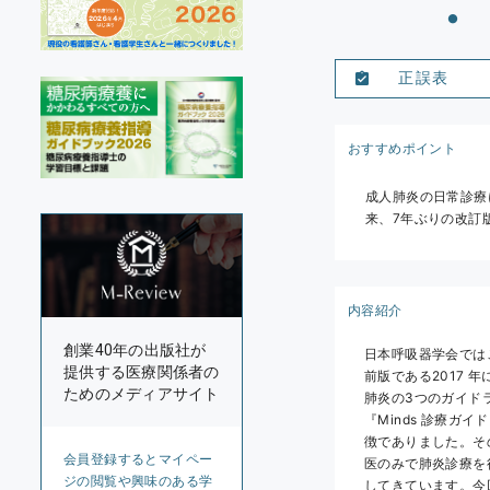
正誤表
おすすめポイント
成人肺炎の日常診療
来、7年ぶりの改訂
内容紹介
創業40年の出版社が
日本呼吸器学会では
提供する医療関係者の
前版である2017
ためのメディアサイト
肺炎の3つのガイド
『Minds 診療
徴でありました。その
会員登録するとマイペー
医のみで肺炎診療を
ジの閲覧や興味のある学
してきています。今