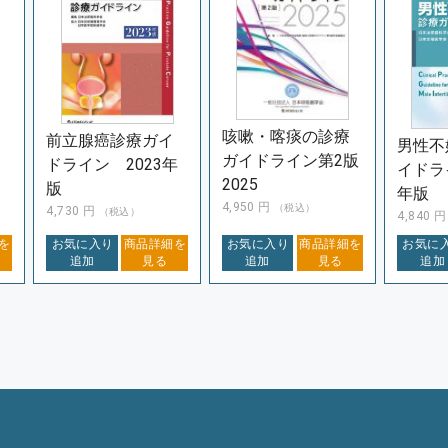
咳嗽・喀痰の診療
前立腺癌診療ガイ
男性不
ガイドライン第2版
ドライン 2023年
イドラ
2025
版
年版
4,950
円
（税込）
4,730
円
（税込）
4,840
を
お気に入り
商品詳細を
お気に入り
商品詳細を
お気に
追加
見る
追加
見る
追加