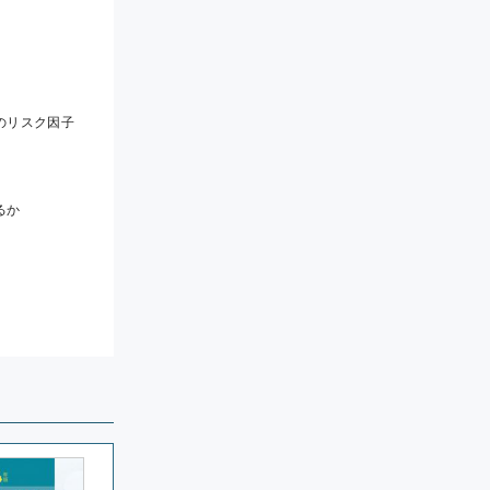
のリスク因⼦
るか