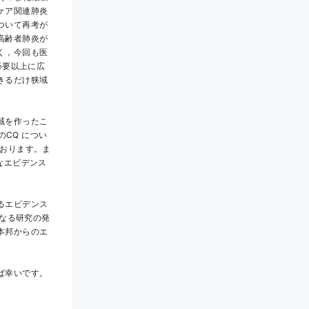
ケア関連肺炎
ついて再考が
高齢者肺炎が
く，今回も医
必要以上に広
きるだけ狭域
域を作ったこ
のCQ につい
ております。ま
なエビデンス
るエビデンス
さらなる研究の発
本邦からのエ
ば幸いです。