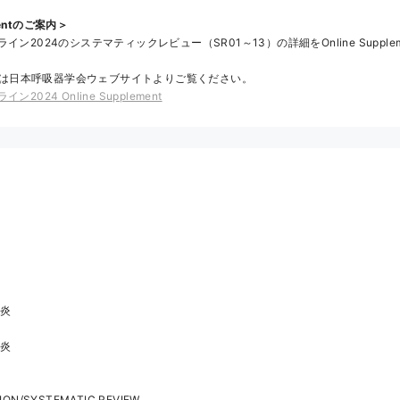
ementのご案内＞
ン2024のシステマティックレビュー（SR01～13）の詳細をOnline Supple
lementは日本呼吸器学会ウェブサイトよりご覧ください。
024 Online Supplement
肺炎
肺炎
TION/SYSTEMATIC REVIEW