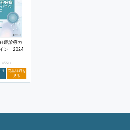
妊症診療ガ
イン 2024
円
（税込）
入り
商品詳細を
見る