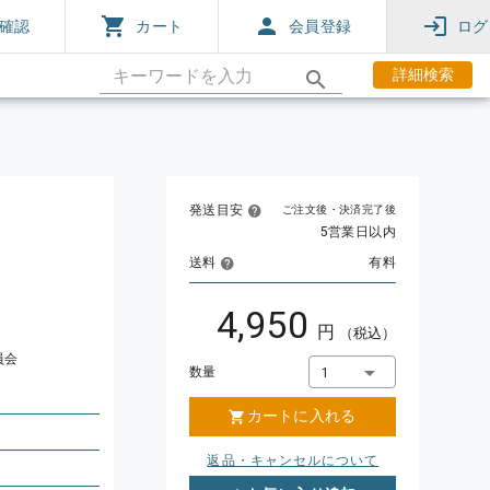
確認
カート
会員登録
ログ
詳細検索
発送目安
ご注文後・決済完了後
5営業日以内
送料
有料
4,950
円
（税込）
員会
数量
1
カートに入れる
返品・キャンセルについて