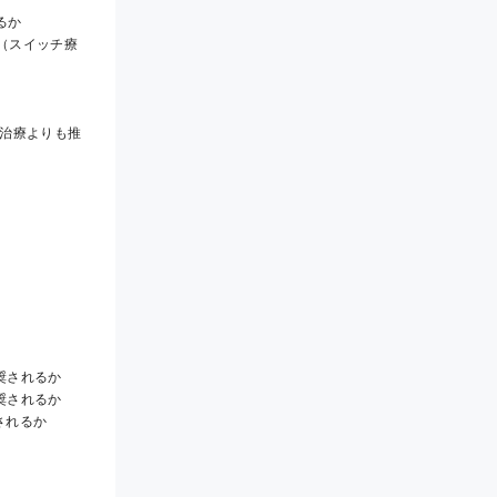
るか
（スイッチ療
の治療よりも推
か
奨されるか
奨されるか
されるか