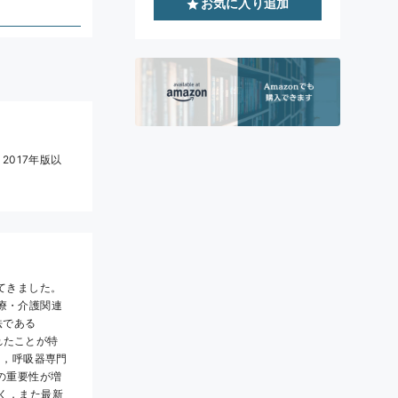
お気に入り追加
017年版以
てきました。
医療・介護関連
法である
れたことが特
し，呼吸器専門
の重要性が増
べく，また最新