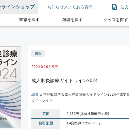
ンラインショップ
お知らせ
／
よくある質問
注文
書籍を探す
雑誌を探す
グッズを探す
書籍
2024.04.09 発売
成人肺炎診療ガイドライン2024
編集
日本呼吸器学会成人肺炎診療ガイドライン2024作成委
ガイドライン
定価
4,950円(本体4,500円＋税)
発行形態
A4変型判 / 236ページ