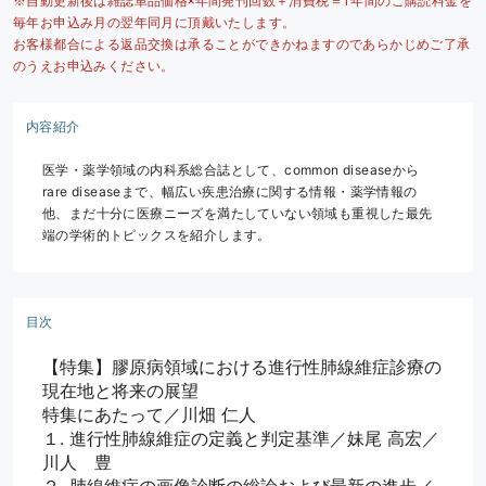
※自動更新後は雑誌単品価格×年間発刊回数＋消費税＝1年間のご購読料金を
毎年お申込み月の翌年同月に頂戴いたします。
お客様都合による返品交換は承ることができかねますのであらかじめご了承
のうえお申込みください。
内容紹介
医学・薬学領域の内科系総合誌として、common diseaseから
rare diseaseまで、幅広い疾患治療に関する情報・薬学情報の
他、まだ十分に医療ニーズを満たしていない領域も重視した最先
端の学術的トピックスを紹介します。
目次
【特集】膠原病領域における進行性肺線維症診療の
現在地と将来の展望
特集にあたって／川畑 仁人
１. 進行性肺線維症の定義と判定基準／妹尾 高宏／
川人　豊
２. 肺線維症の画像診断の総論および最新の進歩／