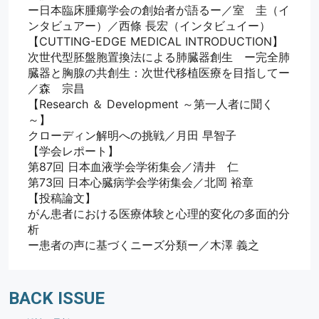
ー日本臨床腫瘍学会の創始者が語るー／室　圭（イ
ンタビュアー）／西條 長宏（インタビュイー）
【CUTTING-EDGE MEDICAL INTRODUCTION】
次世代型胚盤胞置換法による肺臓器創生　ー完全肺
臓器と胸腺の共創生：次世代移植医療を目指してー
／森　宗昌
【Research ＆ Development ～第一人者に聞く
～】
クローディン解明への挑戦／月田 早智子
【学会レポート】
第87回 日本血液学会学術集会／清井　仁
第73回 日本心臓病学会学術集会／北岡 裕章
【投稿論文】
がん患者における医療体験と心理的変化の多面的分
析　
ー患者の声に基づくニーズ分類ー／木澤 義之
BACK ISSUE