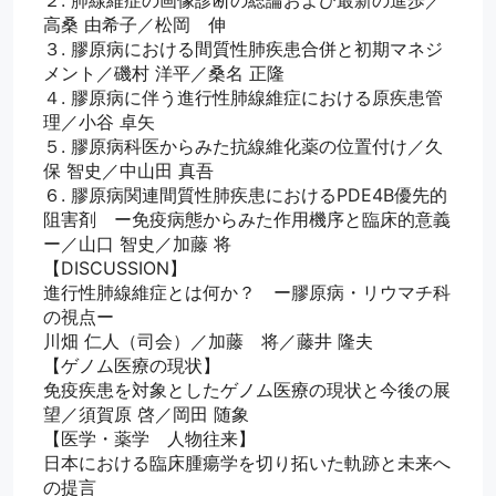
高桑 由希子／松岡　伸
３. 膠原病における間質性肺疾患合併と初期マネジ
メント／磯村 洋平／桑名 正隆
４. 膠原病に伴う進行性肺線維症における原疾患管
理／小谷 卓矢
５. 膠原病科医からみた抗線維化薬の位置付け／久
保 智史／中山田 真吾
６. 膠原病関連間質性肺疾患におけるPDE4B優先的
阻害剤　ー免疫病態からみた作用機序と臨床的意義
ー／山口 智史／加藤 将
【DISCUSSION】
進行性肺線維症とは何か？　ー膠原病・リウマチ科
の視点ー
川畑 仁人（司会）／加藤　将／藤井 隆夫
【ゲノム医療の現状】
免疫疾患を対象としたゲノム医療の現状と今後の展
望／須賀原 啓／岡田 随象
【医学・薬学　人物往来】
日本における臨床腫瘍学を切り拓いた軌跡と未来へ
の提言　