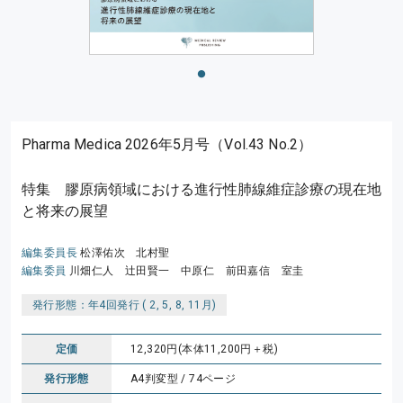
Pharma Medica 2026年5月号（Vol.43 No.2）
特集 膠原病領域における進行性肺線維症診療の現在地
と将来の展望
編集委員長
松澤佑次 北村聖
編集委員
川畑仁人 辻田賢一 中原仁 前田嘉信 室圭
発行形態：年4回発行 ( 2, 5, 8, 11月)
定価
12,320円(本体11,200円＋税)
発行形態
A4判変型 / 74ページ