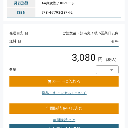
発行形態
A4判変型 / 80ページ
ISBN
978-4-7792-2874-2
発送目安
ご注文後・決済完了後 5営業日以内
送料
有料
3,080
円
（税込）
数量
1
カートに入れる
返品・キャンセルについて
年間購読を申し込む
年間購読とは