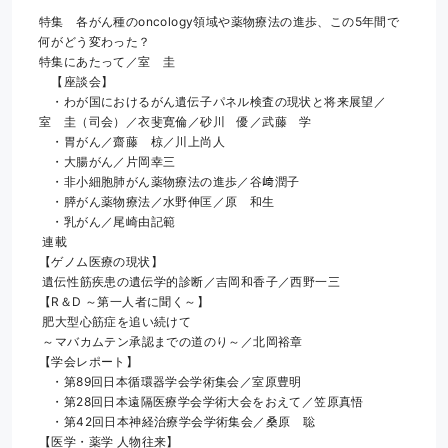
特集　各がん種のoncology領域や薬物療法の進歩、この5年間で
何がどう変わった？
特集にあたって／室　圭
　【座談会】
　・わが国におけるがん遺伝子パネル検査の現状と将来展望／
室　圭（司会）／衣斐寛倫／砂川　優／武藤　学
　・胃がん／齋藤　椋／川上尚人
　・大腸がん／片岡幸三
　・非小細胞肺がん薬物療法の進歩／谷﨑潤子
　・膵がん薬物療法／水野伸匡／原　和生
　・乳がん／尾崎由記範
 連載　
【ゲノム医療の現状】
 遺伝性筋疾患の遺伝学的診断／吉岡和香子／西野一三
【R＆D ～第一人者に聞く～】
 肥大型心筋症を追い続けて
 ～マバカムテン承認までの道のり～／北岡裕章
【学会レポート】
　・第89回日本循環器学会学術集会／室原豊明
　・第28回日本遠隔医療学会学術大会をおえて／笠原真悟
　・第42回日本神経治療学会学術集会／桑原　聡
【医学・薬学 人物往来】