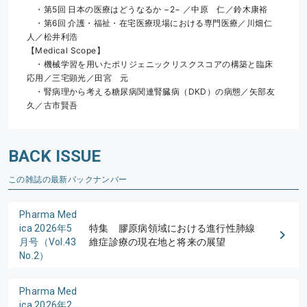
　・第5回 日本の医療はどうなるか −2− ／中原　仁／鈴木康裕
　・第6回 介護・福祉・在宅医療現場における専門医療／川畑仁
人／松井利浩
【Medical Scope】
　・機械学習を用いたポリジェニックリスクスコアの構築と臨床
応用／三宅顕光／田宮　元
　・腎病理から考える糖尿病関連腎臓病（DKD）の病態／矢部友
久／古市賢吾
BACK ISSUE
この雑誌の最新バックナンバー
Pharma Med
ica 2026年5
特集 膠原病領域における進行性肺線
月号（Vol.43
維症診療の現在地と将来の展望
No.2）
Pharma Med
ica 2026年2