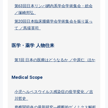
第63回日本リンパ網内系学会学術集会・総会
／塚崎邦弘
第20回日本臨床腫瘍学会学術集会を振り返っ
て ／馬場英司
医学・薬学 人物往来
第1回 日本の医療はどうなるか ／中原仁 ほか
Medical Scope
小児ヘルペスウイルス感染症の疫学変化 ／吉
川哲史
脊椎関節炎の最新研究―横断的ゲノミクス解析