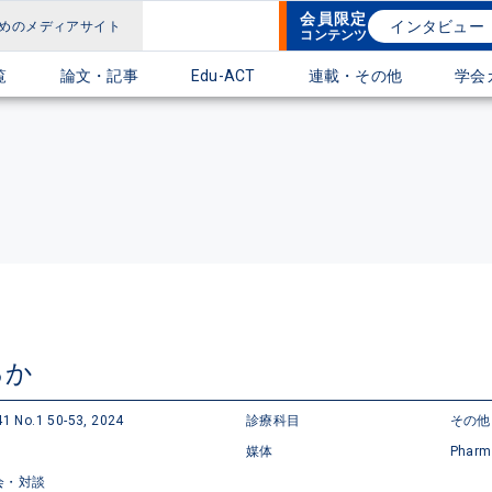
会員限定
インタビュー
めのメディアサイト
コンテンツ
覧
論文・記事
Edu-ACT
連載・その他
学会
るか
1 No.1 50-53, 2024
診療科目
その他
媒体
Pharm
会・対談