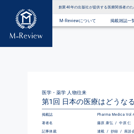
創業40年の出版社が提供する
医療関係者のた
M-Reviewについて
掲載雑誌一
医学・薬学 人物往来
第1回 日本の医療はどうな
掲載誌
Pharma Medica Vol.4
著者名
藤原 康弘
/
中原 仁
記事体裁
連載
/
抄録
/
座談