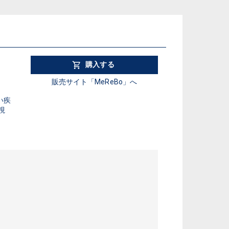
購入する
販売サイト「MeReBo」へ
い疾
視