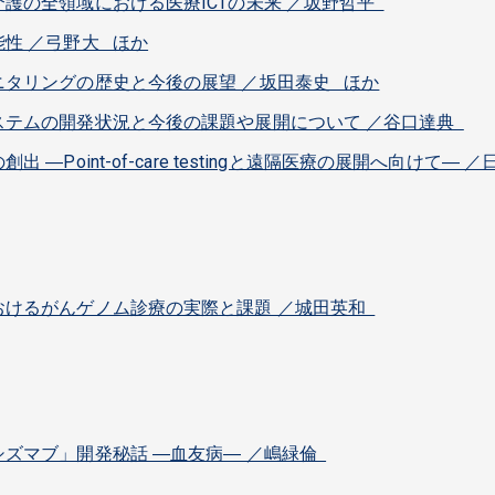
護の全領域における医療ICTの未来 ／坂野哲平
性 ／弓野大 ほか
タリングの歴史と今後の展望 ／坂田泰史 ほか
ステムの開発状況と今後の課題や展開について ／谷口達典
―Point-of-care testingと遠隔医療の展開へ向けて― 
おけるがんゲノム診療の実際と課題 ／城田英和
ズマブ」開発秘話 ―血友病― ／嶋緑倫