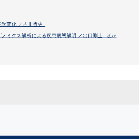
疫学変化 ／吉川哲史
ノミクス解析による疾患病態解明 ／出口剛士 ほか