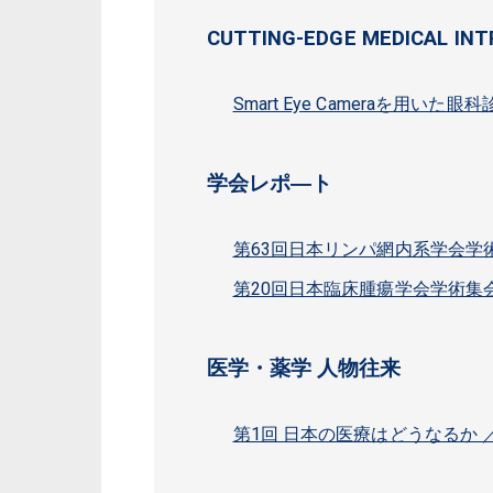
CUTTING-EDGE MEDICAL IN
Smart Eye Cameraを用いた
学会レポ―ト
第63回日本リンパ網内系学会学
第20回日本臨床腫瘍学会学術集
医学・薬学 人物往来
第1回 日本の医療はどうなるか 