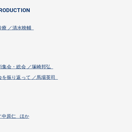
TRODUCTION
眼科診療 ／清水映輔
術集会・総会 ／塚崎邦弘
会を振り返って ／馬場英司
／中原仁 ほか