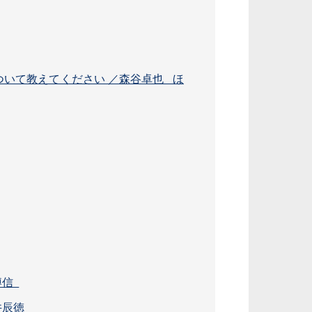
ついて教えてください ／森谷卓也 ほ
博信
井辰徳