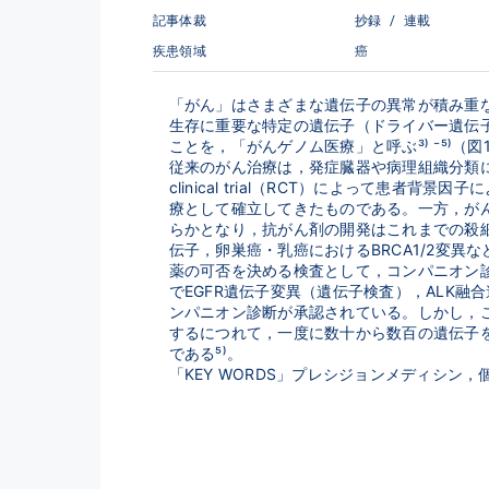
記事体裁
抄録
/
連載
疾患領域
癌
「がん」はさまざまな遺伝子の異常が積み重な
生存に重要な特定の遺伝子（ドライバー遺伝
ことを，「がんゲノム医療」と呼ぶ³⁾ ⁻⁵⁾（図
従来のがん治療は，発症臓器や病理組織分類に基
clinical trial（RCT）によって
療として確立してきたものである。一方，が
らかとなり，抗がん剤の開発はこれまでの殺細
伝子，卵巣癌・乳癌におけるBRCA1/2変
薬の可否を決める検査として，コンパニオン
でEGFR遺伝子変異（遺伝子検査），ALK融
ンパニオン診断が承認されている。しかし，
するにつれて，一度に数十から数百の遺伝子
である⁵⁾。
「KEY WORDS」プレシジョンメディシ