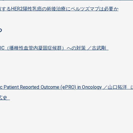
するHER2陽性乳癌の術後治療にペルツズマブは必要か
つ
IC（播種性血管内凝固症候群）への対策 ／古武剛
atient Reported Outcome (ePRO) in Oncology ／山口拓洋
原広史