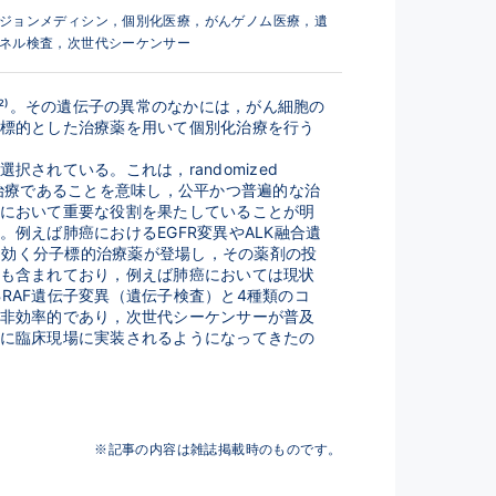
ジョンメディシン，個別化医療，がんゲノム医療，遺
ネル検査，次世代シーケンサー
²⁾。その遺伝子の異常のなかには，がん細胞の
標的とした治療薬を用いて個別化治療を行う
ている。これは，randomized 
れた治療であることを意味し，公平かつ普遍的な治
において重要な役割を果たしていることが明
例えば肺癌におけるEGFR変異やALK融合遺
に効く分子標的治療薬が登場し，その薬剤の投
も含まれており，例えば肺癌においては現状
BRAF遺伝子変異（遺伝子検査）と4種類のコ
非効率的であり，次世代シーケンサーが普及
に臨床現場に実装されるようになってきたの
※記事の内容は雑誌掲載時のものです。