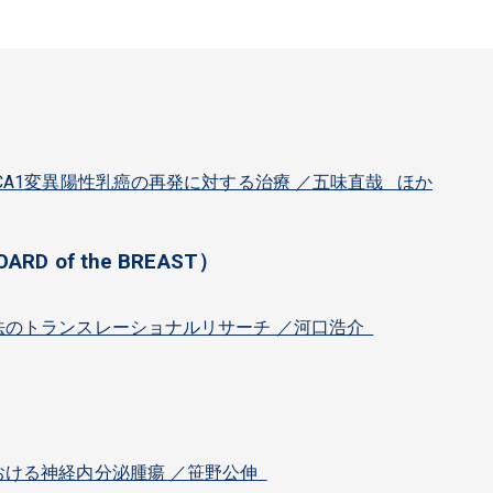
CA1変異陽性乳癌の再発に対する治療 ／五味直哉 ほか
BOARD of the BREAST）
法のトランスレーショナルリサーチ ／河口浩介
おける神経内分泌腫瘍 ／笹野公伸