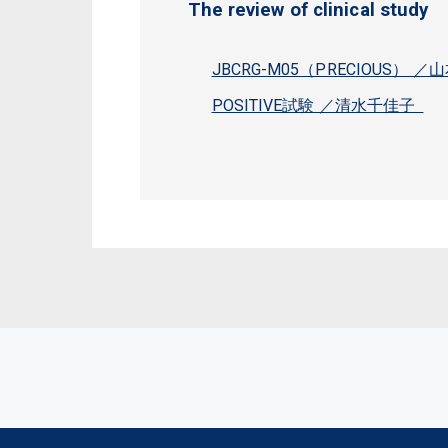
The review of clinical study
JBCRG-M05（PRECIOUS） 
POSITIVE試験 ／清水千佳子