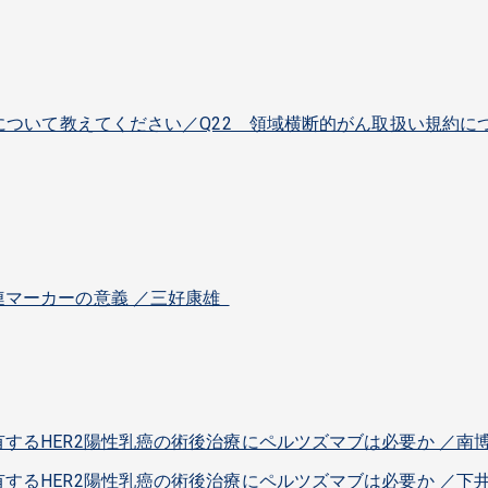
点について教えてください／Q22 領域横断的がん取扱い規約に
連マーカーの意義 ／三好康雄
するHER2陽性乳癌の術後治療にペルツズマブは必要か ／南
するHER2陽性乳癌の術後治療にペルツズマブは必要か ／下