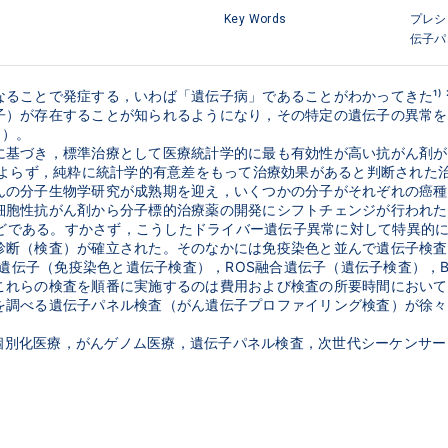
Key Words
プレシ
伝子パ
ることで発症する，いわば「遺伝子病」であることがわかってきた¹⁾ 
子）が存在することが知られるようになり，その特定の遺伝子の異常を
1）。
づき，標準治療として医療統計学的に最も有効性が高い抗がん剤が選択され
患者背景因子によらず，純粋に統計学的有意差をもって治療効果があると判断さ
んの分子生物学研究が成熟期を迎え，いくつかの分子がそれぞれの癌種
胞性抗がん剤から分子標的治療薬の開発にシフトチェンジが行われた。
異などである。すかさず，こうしたドライバー遺伝子異常に対して特異的
診断（検査）が確立された。そのなかには免疫染色と並んで遺伝子検査
合遺伝子（免疫染色と遺伝子検査），ROS融合遺伝子（遺伝子検査），
これらの検査を順番に実施するのは費用および検査の所要時間において
を調べる遺伝子パネル検査（がん遺伝子プロファイリング検査）が徐々
ン，個別化医療，がんゲノム医療，遺伝子パネル検査，次世代シーケンサー