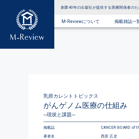
創業40年の出版社が提供する
医療関係者のた
M-Reviewについて
掲載雑誌一
乳癌カレントトピックス
がんゲノム医療の仕組み
─現状と課題─
掲載誌
CANCER BOARD of th
著者名
西原 広史