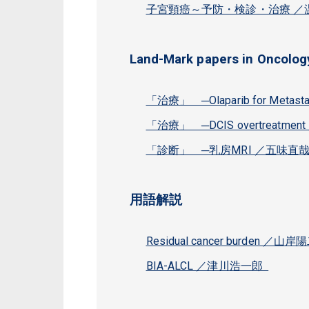
子宮頸癌～予防・検診・治療 
Land-Mark papers in 
「治療」 ─Olaparib for Metastati
「治療」 ─DCIS overtreatm
「診断」 ─乳房MRI ／五味直
用語解説
Residual cancer burden ／
BIA-ALCL ／津川浩一郎