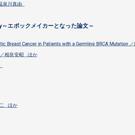
／温泉川真由
Oncology～エポックメイカーとなった論文～
c Breast Cancer in Patients with a Germline BRCA Mutati
ent ／相良安昭 ほか
哉
山岸陽二 ほか