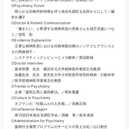
○Psychiatry Forum
　明らかな生物学的特徴を伴う統合失調症を足掛かりにして／藤
井久彌子
○Doctor & Patient Communication
　「働きたい」と希望する精神疾患の患者さんを就労支援につな
ぐ／窪田　彰
○Evidence Explanation
　主要な精神疾患における向精神薬治療のノンアドヒアランスと
その関連因子：
　システマティックレビューとメタ解析／渡辺範雄
○Doctor Interview
　菱本明豊　先生　横浜市立大学精神医学教室主任教授
　加藤忠史　先生　順天堂大学大学院医学研究科精神・行動科学
／医学部精神医学講座主任教授
○Trends in Psychiatry
　古典『森田正馬と森田療法』／岡本重慶
○Culture in Psychiatry
　ホフマンの『牡猫ムルの人生観』／高橋正雄
○Conference Report
　第15回日本統合失調症学会／高橋　努／鈴木道雄
○Administration for Psychiatry
　援助付き雇用プログラムのサービスの見える化／山口創生