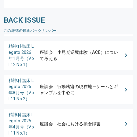
BACK ISSUE
この雑誌の最新バックナンバー
精神科臨床 L
egato 2026
座談会 小児期逆境体験（ACE）につい
年1月号（Vo
て考える
l.12 No.1）
精神科臨床 L
egato 2025
座談会 行動嗜癖の現在地 ─ゲームとギ
年8月号（Vo
ャンブルを中心に─
l.11 No.2）
精神科臨床 L
egato 2025
座談会 社会における摂食障害
年4月号（Vo
l.11 No.1）