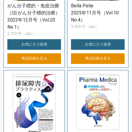
がん分子標的・免疫治療
Bella Pelle
（旧:がん分子標的治療）
2025年11月号（Vol.10
2022年12月号（Vol.20
No.4）
No.1）
3,300
円
（税込）
2,750
円
（税込）
お気に入り
追加
お気に入り
追加
商品詳細を
見る
商品詳細を
見る