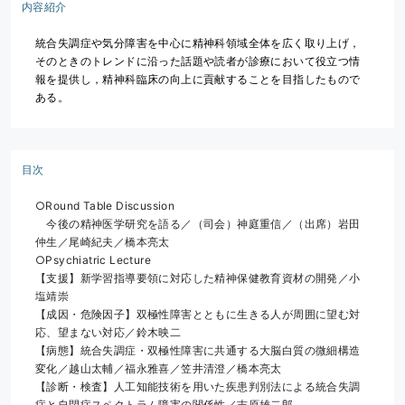
内容紹介
統合失調症や気分障害を中心に精神科領域全体を広く取り上げ，
そのときのトレンドに沿った話題や読者が診療において役立つ情
報を提供し，精神科臨床の向上に貢献することを目指したもので
ある。
目次
○Round Table Discussion
　今後の精神医学研究を語る／（司会）神庭重信／（出席）岩田
仲生／尾崎紀夫／橋本亮太
○Psychiatric Lecture
【支援】新学習指導要領に対応した精神保健教育資材の開発／小
塩靖崇
【成因・危険因子】双極性障害とともに生きる人が周囲に望む対
応、望まない対応／鈴木映二
【病態】統合失調症・双極性障害に共通する大脳白質の微細構造
変化／越山太輔／福永雅喜／笠井清澄／橋本亮太
【診断・検査】人工知能技術を用いた疾患判別法による統合失調
症と自閉症スペクトラム障害の関係性／吉原雄二郎