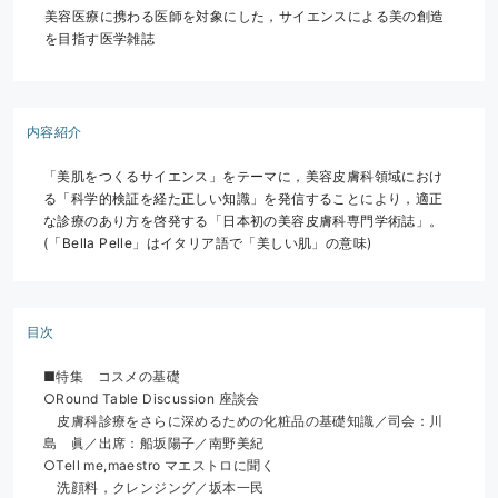
美容医療に携わる医師を対象にした，サイエンスによる美の創造
を目指す医学雑誌
内容紹介
「美肌をつくるサイエンス」をテーマに，美容皮膚科領域におけ
る「科学的検証を経た正しい知識」を発信することにより，適正
な診療のあり方を啓発する「日本初の美容皮膚科専門学術誌」。
(「Bella Pelle」はイタリア語で「美しい肌」の意味)
目次
■特集　コスメの基礎
○Round Table Discussion 座談会
　皮膚科診療をさらに深めるための化粧品の基礎知識／司会：川
島　眞／出席：船坂陽子／南野美紀
○Tell me,maestro マエストロに聞く
　洗顔料，クレンジング／坂本一民