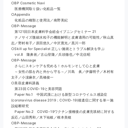
○BP Cosmetic Navi
　医療機関取り扱い化粧品一覧
○Appendix
　化粧品の種類と使用法／南野美紀
○BP-Message
　第121回日本皮膚科学会総会イブニングセミナー 21
　ナノサイズ微細水粒子の機能解明と皮膚適用の可能性／秋山真
志／野村有子／原田慈久／中沢寛光／黒川一郎
○Skill up for Specialist 正しい施術とトラブル解決を学ぶ　
　vol.8　隆鼻術／古山登隆／兵頭徹也／中北信昭
○BP-Message
　さらにスキンケアを究める！ホルモンそして心と皮膚
　～女性の肌を内と外から守る～／川島　眞／伊藤明子／木村有
太子／小濵麻衣／髙橋俊一
○美容皮膚科講義
　第23回 COVID-19と美容問題
　Paper No.1　中国武漢における新型コロナウイルス感染症
(coronavirus disease 2019；COVID-19)後遺症に関する単一施
設縦断研究
　Paper No.2　COVID-19ワクチン接種後の皮膚充填材に対する
反応／山田秀和／木下祐岐／根本美穂
○BP-Message