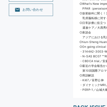
○What's New impr
　PPAR（peroxisom
お問い合わせ
○放射線科に聞く！
　乳癌脳転移に対す
○日常診療に役立つ
　遺族ケア／大西秀樹
○座談会
　アジアにおける乳腺専門
Chiun-Sheng Hu
○On going clinical
・3144A2-3003
・N-SAS BC07 "
・CBDCA trial／
○最近の学会報告か
　第10回国際アロ
○用語解説
・Ki67／笹野公伸
・ダイナミックMRI
・PERP-1／山城大