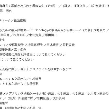
織所見で乖離がみられた乳腺病変（第6回）／（司会）笹野公伸 ／（症例提供）五
／浜　善久
ロストーク／佐治重衡
ための臨床試験力―US Oncologyの取り組みから学ぶ―／（司会）大野真司 
en ／柏葉匡寛 ／相良安昭 ／中山貴寛 ／増田慎三
疾患
ついて／柴原裕紀子 ／増田真理子 ／三木康宏 ／笹野公伸
断報告書／森谷卓也
の脈管侵襲の意義と評価法について教えてください
分類について教えてください
応判断に際し，遺伝子プロファイルを検査すべきか？
信
る」とする立場から／中村清吾
」とする立場から／古澤秀実
る最新メタアナリシスの検討―ホルモン療法，化学療法，化学療法・ホルモン療法
和 ／（出席）青儀健二郎 ／岩田広治 ／大野真司
情報室
膚・粘膜障害の予防／石黒　洋