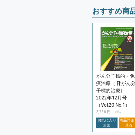
おすすめ商
がん分子標的・免
疫治療（旧:がん
子標的治療）
2022年12月号
（Vol.20 No.1）
2,750
円
（税込）
お気に入り
商品詳細
追加
見る