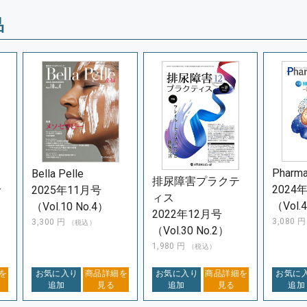
品
Pharma
Bella Pelle
排尿障害プラクテ
2024
分
2025年11月号
ィス
（Vol.
（Vol.10 No.4）
2022年12月号
3,080
3,300
円
（税込）
（Vol.30 No.2）
1,980
円
（税込）
を
お気に入り
商品詳細を
お気に入り
商品詳細を
お気に
追加
見る
追加
見る
追加