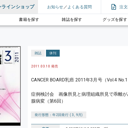
ンラインショップ
お知らせ
／
よくある質問
注文
書籍を探す
雑誌を探す
グッズを探す
雑誌
休刊
2011.03.10 発売
CANCER BOARD乳癌 2011年3月号（Vol.4 No.
症例検討会 画像所見と病理組織所見で乖離が
腺病変（第6回）
発行形態：年2回発行 ( 3, 9月)