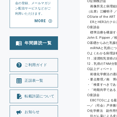
○症例検討会
会の登録、メールマガジ
　画像所見と病理組
ン配信サービスなどがご
（出席）江幡明子 
利用いただけます。
○State of the ART
MORE
　ERとHER2のク
○座談会
　標準治療を構築する
John E. Pipp
年間購読一覧
○基礎からみた乳腺
　miRNAと乳癌に
○よくわかる病理診
11．浸潤性乳管癌
12．乳癌のTNM
ご利用ガイド
○誌上ディベート
　術後化学療法の適
・要点整理／南　博
正誤表一覧
・「検査すべきであ
・「時期尚早である
○座談会
転載許諾について
　EBCTCGによ
―／（司会）戸井雅
○化学療法　副作用
お知らせ
　抗がん薬による皮