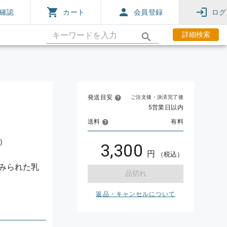
確認
カート
会員登録
ログ
詳細検索
発送目安
ご注文後・決済完了後
5営業日以内
送料
有料
1）
3,300
円
（税込）
みられた乳
品切れ
返品・キャンセルについて