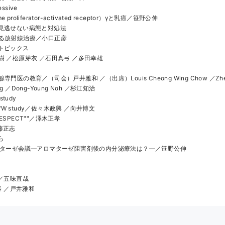
essive
e proliferator-activated receptor）γと乳癌／笹野公伸
見逃せない病態と対処法
る放射線治療／小口正彦
トピックス
 ／松原芽衣 ／石田真弓 ／多田幸雄
医の教育／（司会）戸井雅和 ／（出席）Louis Cheong Wing Chow ／Zhen
ang ／Dong-Young Noh ／杉江知治
 study
-WW study／佐々木政興 ／向井博文
"RESPECT""／澤木正孝
安藤正志
ら
マターゼ会議―アロマターゼ阻害剤後の内分泌療法は？―／笹野公伸
／五味直哉
泰 ／戸井雅和