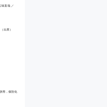
味直哉 ／
／（出席）
の併用，個別化