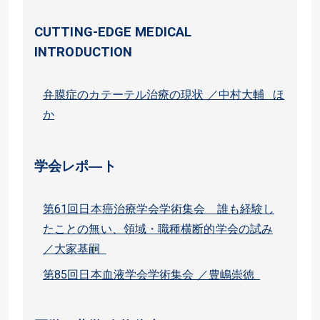
CUTTING-EDGE MEDICAL
INTRODUCTION
弁膜症のカテーテル治療の現状 ／中村大輔 ほ
か
学会レポ―ト
第61回日本癌治療学会学術集会 誰も経験し
たことの無い、領域・職種横断的学会の試み
／大家基嗣
第85回日本血液学会学術集会 ／豊嶋崇徳