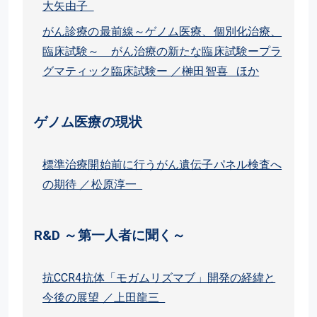
大矢由子
がん診療の最前線～ゲノム医療、個別化治療、
臨床試験～ がん治療の新たな臨床試験ープラ
グマティック臨床試験ー ／榊田智喜 ほか
ゲノム医療の現状
標準治療開始前に行うがん遺伝子パネル検査へ
の期待 ／松原淳一
R&D ～第一人者に聞く～
抗CCR4抗体「モガムリズマブ」開発の経緯と
今後の展望 ／上田龍三