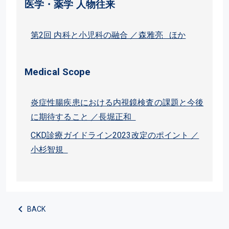
医学・薬学 人物往来
第2回 内科と小児科の融合 ／森雅亮 ほか
Medical Scope
炎症性腸疾患における内視鏡検査の課題と今後
に期待すること ／長堀正和
CKD診療ガイドライン2023改定のポイント ／
小杉智規
BACK