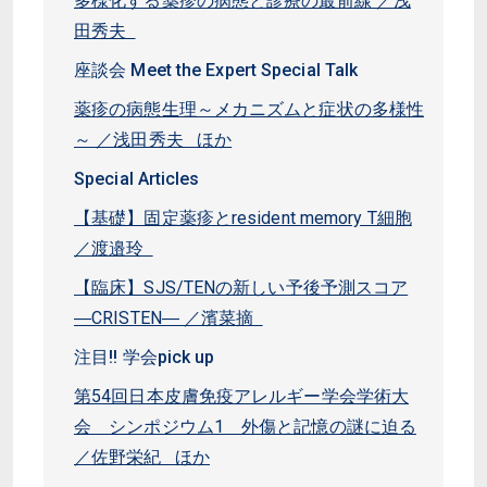
多様化する薬疹の病態と診療の最前線 ／浅
田秀夫
座談会 Meet the Expert Special Talk
薬疹の病態生理～メカニズムと症状の多様性
～ ／浅田秀夫 ほか
Special Articles
【基礎】固定薬疹とresident memory T細胞
／渡邉玲
【臨床】SJS/TENの新しい予後予測スコア
―CRISTEN― ／濱菜摘
注目!! 学会pick up
第54回日本皮膚免疫アレルギー学会学術大
会 シンポジウム1 外傷と記憶の謎に迫る
／佐野栄紀 ほか