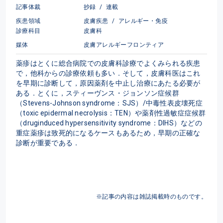
記事体裁
抄録
/
連載
疾患領域
皮膚疾患
/
アレルギー・免疫
診療科目
皮膚科
媒体
皮膚アレルギーフロンティア
薬疹はとくに総合病院での皮膚科診療でよくみられる疾患
で，他科からの診療依頼も多い．そして，皮膚科医はこれ
を早期に診断して，原因薬剤を中止し治療にあたる必要が
ある．とくに，スティーヴンス・ジョンソン症候群
（Stevens-Johnson syndrome：SJS）/中毒性表皮壊死症
（toxic epidermal necrolysis：TEN）や薬剤性過敏症症候群
（druginduced hypersensitivity syndrome：DIHS）などの
重症薬疹は致死的になるケースもあるため，早期の正確な
診断が重要である．
※記事の内容は雑誌掲載時のものです。