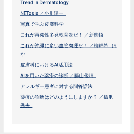
Trend in Dermatology
NETosis ／小川陽一
写真で学ぶ皮膚科学
これが再発性多発軟骨炎だ！ ／新熊悟
これが沖縄に多い血管肉腫だ！ ／柳輝希 ほ
か
皮膚科におけるAI活用法
AIを用いた薬疹の診断 ／藤山俊晴
アレルギー患者に対する問答話法
薬疹の診断はどのようにしますか？ ／橋爪
秀夫