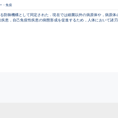
ー・免疫
による防御機構として同定された．現在では細菌以外の病原体や，病原体の
性疾患，自己免疫性疾患の病態形成を促進するため，人体において諸刃