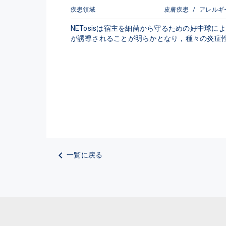
疾患領域
皮膚疾患
/
アレルギ
NETosisは宿主を細菌から守るための好中球
が誘導されることが明らかとなり，種々の炎症
一覧に戻る