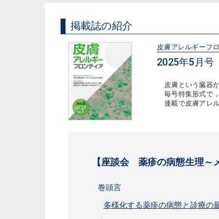
掲載誌の紹介
皮膚アレルギーフ
2025年5月号（V
皮膚という臓器
毎号特集形式で
連載で皮膚アレ
【座談会 薬疹の病態生理～
巻頭言
多様化する薬疹の病態と診療の