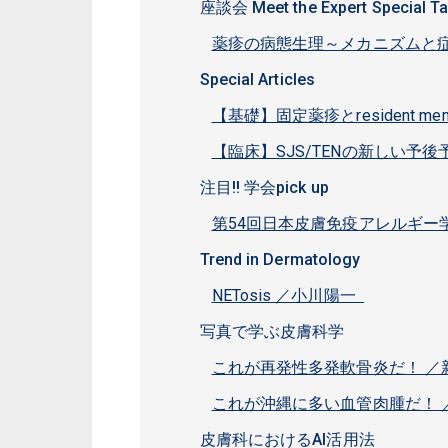
座談会 Meet the Expert Special Ta
薬疹の病態生理～メカニズムと症
Special Articles
【基礎】固定薬疹とresident me
【臨床】SJS/TENの新しい予後
注目!! 学会pick up
第54回日本皮膚免疫アレルギー
Trend in Dermatology
NETosis ／小川陽一
写真で学ぶ皮膚科学
これが再発性多発軟骨炎だ！ 
これが沖縄に多い血管肉腫だ！ 
皮膚科におけるAI活用法