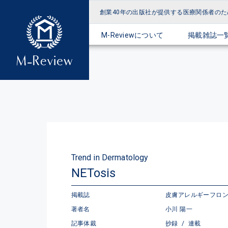
創業40年の出版社が提供する
医療関係者のた
M-Reviewについて
掲載雑誌一
Trend in Dermatology
NETosis
掲載誌
皮膚アレルギーフロンティア 
著者名
小川 陽一
記事体裁
抄録
/
連載