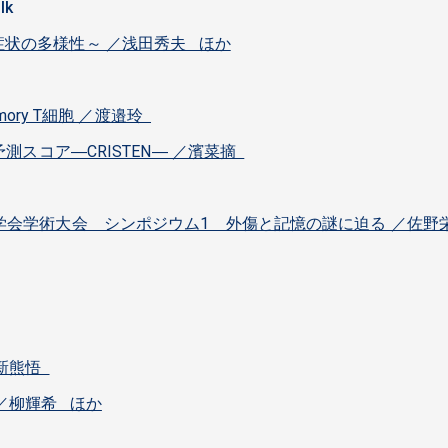
lk
状の多様性～ ／浅田秀夫 ほか
mory T細胞 ／渡邉玲
予測スコア―CRISTEN― ／濱菜摘
学会学術大会 シンポジウム1 外傷と記憶の謎に迫る ／佐野
／新熊悟
／柳輝希 ほか