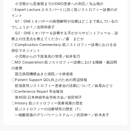
　小児期から思春期までのDMD患者への対応／丸山慎介
〇Expert Lecture エキスパートに訊く筋ジストロフィー診療のポ
イント
　Q1：GNEミオパチーの病態解明や治療はどこまで進んでいるの
でしょうか？／吉岡和香子
　Q2：GNEミオパチーを診断する手がかりやピットフォール，診
療上の注意点を教えてください／森　まどか
〇Complication Commentary 筋ジストロフィー診療における合
併症マネジメント
　小児期からの下肢装具の管理／松井彩乃
〇MD Cooperation 筋ジストロフィー診療における職種・施設間
の連携
　国立病院機構あきた病院／小林道雄
〇Patient Support QOL向上のための周辺情報
　筋強直性ジストロフィー患者会の活動について／妹尾みどり
〇Conference Report 学会報告
　第65回 日本神経学会学術大会／前田明子
〇History 筋ジストロフィー医療発展の歴史
　筋ジストロフィーの治療研究の歴史（7）
　―核酸医薬のデリバリーシステム―／武田伸一／鈴木友子