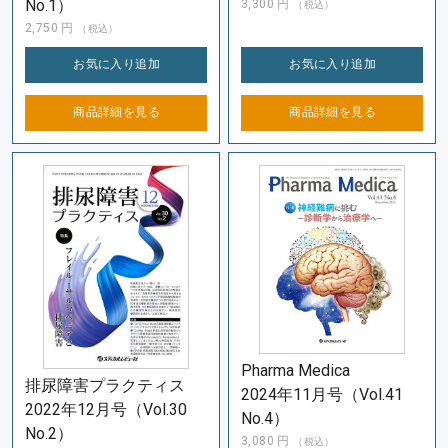
No.1）
3,300
円
（税込）
2,750
円
（税込）
お気に入り
追加
お気に入り
追加
商品詳細を
見る
商品詳細を
見る
Pharma Medica
排尿障害プラクティス
2024年11月号（Vol.41
2022年12月号（Vol.30
No.4）
No.2）
3,080
円
（税込）