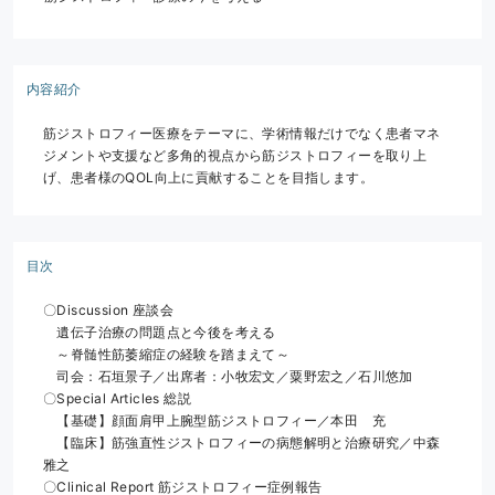
内容紹介
筋ジストロフィー医療をテーマに、学術情報だけでなく患者マネ
ジメントや支援など多角的視点から筋ジストロフィーを取り上
げ、患者様のQOL向上に貢献することを目指します。
目次
〇Discussion 座談会
　遺伝子治療の問題点と今後を考える
　～脊髄性筋萎縮症の経験を踏まえて～
　司会：石垣景子／出席者：小牧宏文／粟野宏之／石川悠加
〇Special Articles 総説
　【基礎】顔面肩甲上腕型筋ジストロフィー／本田　充
　【臨床】筋強直性ジストロフィーの病態解明と治療研究／中森
雅之
〇Clinical Report 筋ジストロフィー症例報告