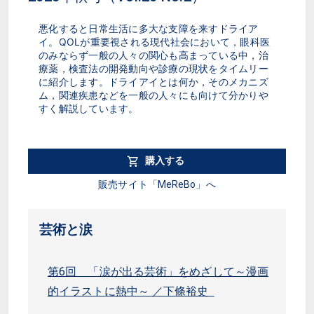
悪化すると日常生活に多大な支障を来すドライア
イ。QOLが重要視される現代社会において，眼科医
のみならず一般の人々の関心も高まっている中，治
療薬，検査法の開発動向や診療の現状をタイムリー
に紹介します。ドライアイとは何か，そのメカニズ
ム，関連疾患などを一般の人々にも向けて分かりや
すく解説しています。
購入する
販売サイト「MeReBo」へ
芸術と涙
第6回 「涙が出る芸術」をめざして～漫画
的イラストに熱中～ ／下條裕史