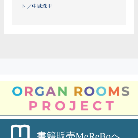
ト ／中城珠里