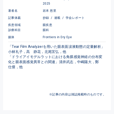
2025
著者名
岩本 悠里
記事体裁
抄録
/
連載
/
学会レポート
疾患領域
眼疾患
診療科目
眼科
媒体
Frontiers in Dry Eye
「Tear Film Analyzerを用いた眼表面涙液動態の定量解析」
小林礼子，高　静花，北尾匡弘，他

「ドライアイモデルラットにおける角膜感覚神経の分布変
化と眼表面感覚異常との関連」清井武志，中嶋陽大，鄭　
仕傑，他
※記事の内容は雑誌掲載時のものです。