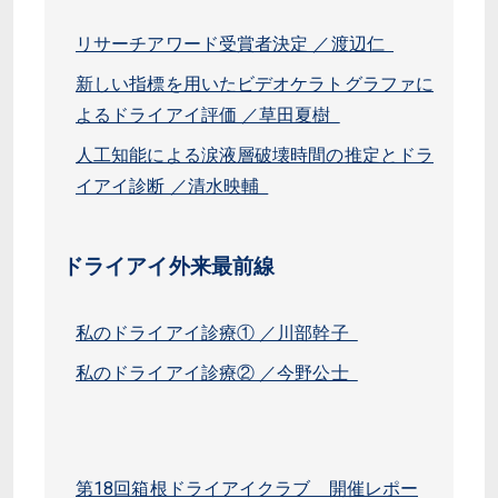
リサーチアワード受賞者決定 ／渡辺仁
新しい指標を用いたビデオケラトグラファに
よるドライアイ評価 ／草田夏樹
人工知能による涙液層破壊時間の推定とドラ
イアイ診断 ／清水映輔
ドライアイ外来最前線
私のドライアイ診療① ／川部幹子
私のドライアイ診療② ／今野公士
第18回箱根ドライアイクラブ 開催レポー