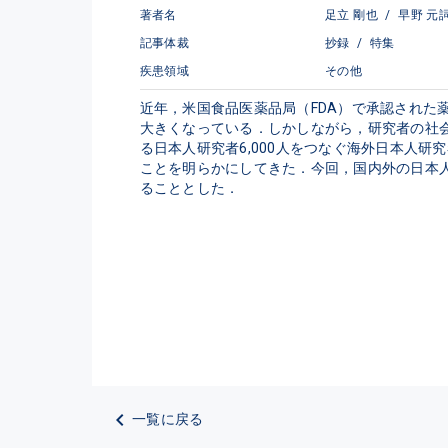
著者名
足立 剛也
/
早野 元
記事体裁
抄録
/
特集
疾患領域
その他
近年，米国食品医薬品局（FDA）で承認された
大きくなっている．しかしながら，研究者の社
る日本人研究者6,000人をつなぐ海外日本人
ことを明らかにしてきた．今回，国内外の日本
ることとした．
一覧に戻る