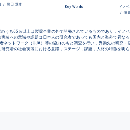
詞
/
黒田 垂歩
Key Words
イノベ
/
研
薬のうち65％以上は製薬企業の外で開発されているものであり，イノ
会実装への意識や課題は日本人の研究者であっても国内と海外で異なる
研究者ネットワーク（UJA）等の協力のもと調査を行い，異動先の研究
人研究者の社会実装における意識，ステージ，課題，人材の特徴を明ら