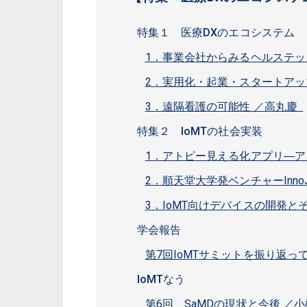
特集１ 医療DXのエコシステム
1．事業会社からみるヘルステッ
2．実用化・起業・スタートアッ
3．遠隔看護の可能性 ／高丸慶
特集２ IoMTの社会実装
1．アトピー見える化アプリ―ア
2．順天堂大学発ベンチャーIn
3．IoMT向けデバイスの開発と
学会報告
第7回IoMTサミットを振り返っ
IoMTなう
第6回 SaMDの現状と今後 ／