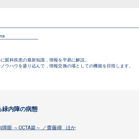
oma
心に眼科疾患の最新知識，情報を平易に解説。
つノウハウを盛り込んで，情報交換の場としての機能を目指します。
る緑内障の病態
障眼 ～OCTA篇～ ／齋藤瞳 ほか