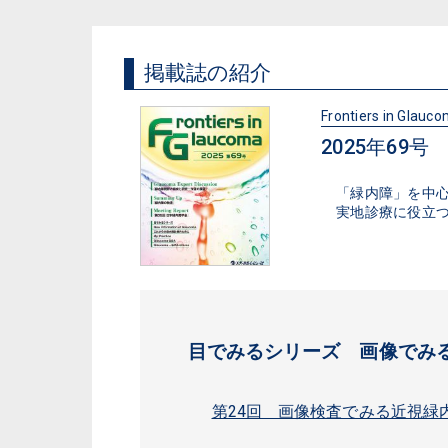
掲載誌の紹介
Frontiers in Glauc
2025年69号
「緑内障」を中
実地診療に役立
目でみるシリーズ 画像でみ
第24回 画像検査でみる近視緑内