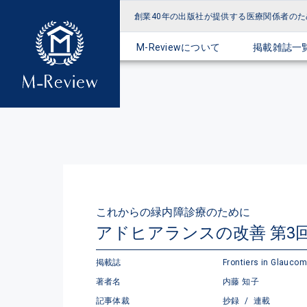
創業40年の出版社が提供する
医療関係者のた
M-Reviewについて
掲載雑誌一
これからの緑内障診療のために
アドヒアランスの改善 第3
掲載誌
Frontiers in Glauco
著者名
内藤 知子
記事体裁
抄録
/
連載