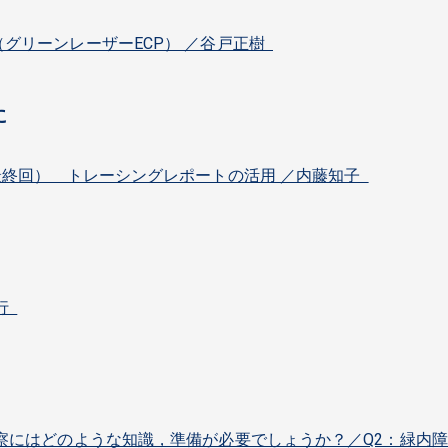
グリーンレーザーECP） ／谷戸正樹
に
最終回） トレーシングレポートの活用 ／内藤知子
信行
察にはどのような知識，準備が必要でしょうか？／Q2：緑内