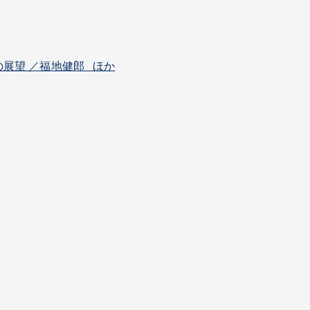
展望 ／福地健郎 ほか