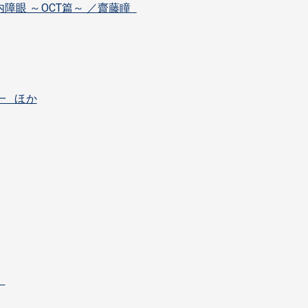
障眼 ～OCT篇～ ／齋藤瞳
一 ほか
誠