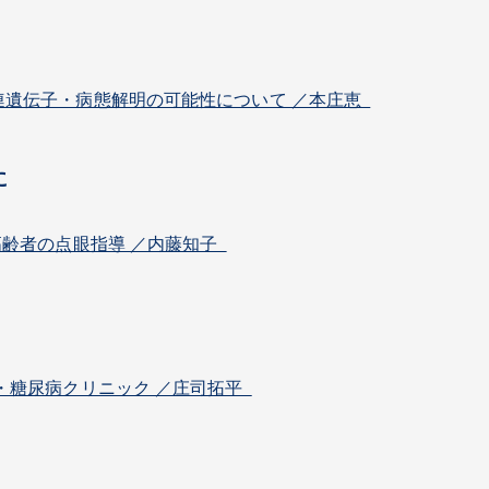
連遺伝子・病態解明の可能性について ／本庄恵
に
高齢者の点眼指導 ／内藤知子
・糖尿病クリニック ／庄司拓平