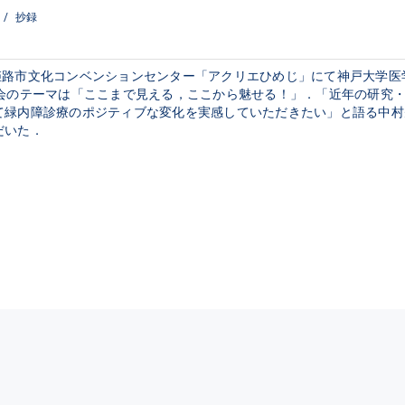
/
抄録
日間，姫路市文化コンベンションセンター「アクリエひめじ」にて神戸大学
学会のテーマは「ここまで見える，ここから魅せる！」．「近年の研究
て緑内障診療のポジティブな変化を実感していただきたい」と語る中村
だいた．