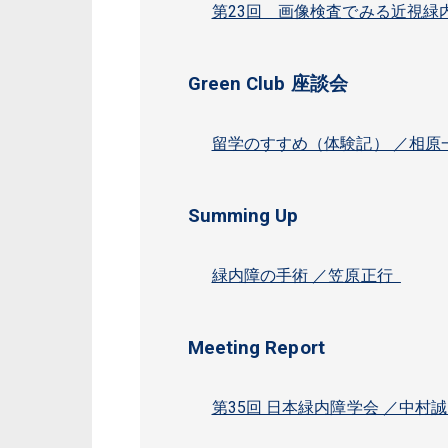
第23回 画像検査でみる近視緑内
Green Club 座談会
留学のすすめ（体験記） ／相原
Summing Up
緑内障の手術 ／笠原正行
Meeting Report
第35回 日本緑内障学会 ／中村