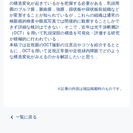
の構造変化が起きているかを把握する必要がある．乳頭周
囲のブルフ膜，脈絡膜，強膜，篩状板や篩状板前組織など
が変形することが知られているが，これらの組織は通常の
検眼鏡的検査や眼底写真では間接的に観察することしかで
きず詳細な検討はできない．そこで，近年は光干渉断層計
（OCT）を用いて乳頭深部の構造を可視化・評価する研究
が積極的に行われている．

本稿では近視眼のOCT撮影の注意点やコツを紹介するとと
もに，OCTを用いて近視正常眼や近視緑内障眼でどのよう
な構造変化がみえるのかを解説したいと思う．
※記事の内容は雑誌掲載時のものです。
一覧に戻る