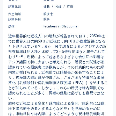
記事体裁
連載
/
抄録
/
症例
疾患領域
眼疾患
診療科目
眼科
媒体
Frontiers in Glaucoma
近年世界的な近視人口の増加が報告されており，2050年ま
でに世界人口の約50％が近視に，約10％が強度近視になる
と予測されている¹⁾．また，疫学調査によるとアジア人の近
視有病率は他人種と比較して2～5倍程度違うと報告されて
おり²⁾ ⁻⁴⁾，近視によって起きるさまざまな合併症の影響は
アジア諸国で特に大きいと考えられる．近視との関連が確
認されている眼疾患は多数あるが，その代表的なものに緑
内障が挙げられる．近視眼では眼軸長が延長することによ
り，後極部の眼組織が伸展され，さまざまな特徴的な眼底
変化［乳頭傾斜や傍乳頭網脈絡膜萎縮（PPA）］を呈するこ
とが知られている．しかし，これらの所見は緑内障眼でも
認められることが多く，両者の鑑別は必ずしも容易ではな
い．

純粋な近視による変化と緑内障による変化（臨床的には眼
圧下降治療を必要とするような所見）を見極めるために
は，眼軸延長や緑内障によってどのような視神経乳頭周囲