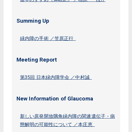
Summing Up
緑内障の手術 ／笠原正行
Meeting Report
第35回 日本緑内障学会 ／中村誠
New Information of Glaucoma
新しい原発開放隅角緑内障の関連遺伝子・病
態解明の可能性について ／本庄恵