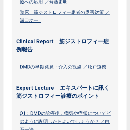
療への応用 ／斉藤史明
臨床 筋ジストロフィー患者の災害対策 ／
溝口功一
Clinical Report 筋ジストロフィー症
例報告
DMDの早期発見・介入の観点 ／舩戸道徳
Expert Lecture エキスパートに訊く
筋ジストロフィー診療のポイント
Q1：DMDの診療後，病気や症状についてど
のように説明したらよいでしょうか？ ／白
石一浩