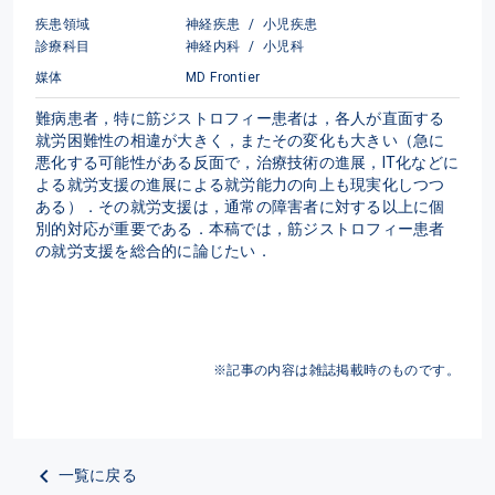
疾患領域
神経疾患
/
小児疾患
診療科目
神経内科
/
小児科
媒体
MD Frontier
難病患者，特に筋ジストロフィー患者は，各人が直面する
就労困難性の相違が大きく，またその変化も大きい（急に
悪化する可能性がある反面で，治療技術の進展，IT化などに
よる就労支援の進展による就労能力の向上も現実化しつつ
ある）．その就労支援は，通常の障害者に対する以上に個
別的対応が重要である．本稿では，筋ジストロフィー患者
の就労支援を総合的に論じたい．
※記事の内容は雑誌掲載時のものです。
一覧に戻る