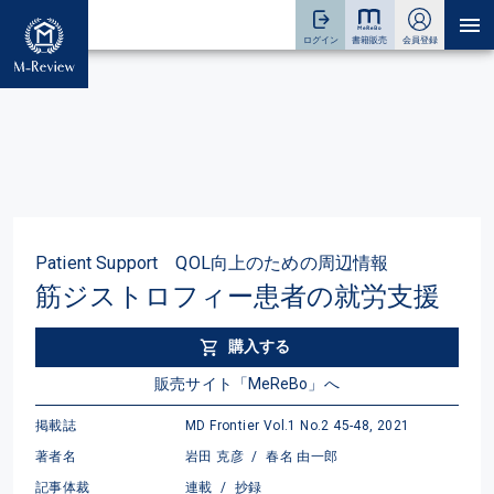
Patient Support QOL向上のための周辺情報
筋ジストロフィー患者の就労支援
購入する
販売サイト「MeReBo」へ
掲載誌
MD Frontier Vol.1 No.2 45-48, 2021
著者名
岩田 克彦
/
春名 由一郎
記事体裁
連載
/
抄録