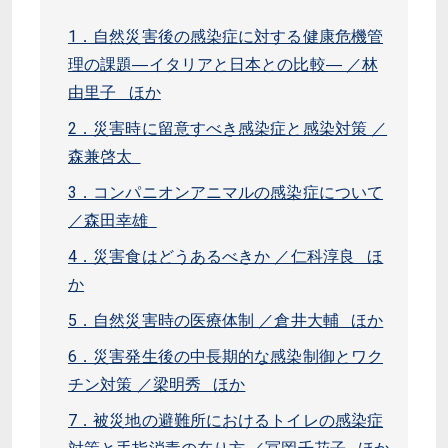
1．自然災害後の感染症に対する健康危機管
理の課題―イタリアと日本との比較― ／林
由里子 ほか
2．災害時に留意すべき感染症と感染対策 ／
森兼啓太
3．コンパニオンアニマルの感染症について
／森田幸雄
4．災害食はどうあるべきか ／仁科淳良 ほ
か
5．自然災害時の医療体制 ／倉井大輔 ほか
6．災害発生後の中長期的な感染制御とワク
チン対策 ／梁明秀 ほか
7．被災地の避難所におけるトイレの感染症