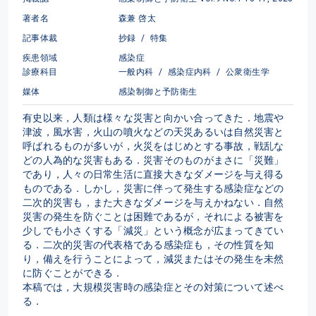
著者名
森兼 啓太
記事体裁
抄録
/
特集
疾患領域
感染症
診療科目
一般内科
/
感染症内科
/
公衆衛生学
媒体
感染制御と予防衛生
有史以来，人類は様々な災害と向かい合ってきた．地震や
津波，風水害，火山の噴火などの天災あるいは自然災害と
呼ばれるものが多いが，火災をはじめとする事故，戦乱な
どの人為的な災害もある．災害そのものがまさに「災難」
であり，人々の日常生活に直接大きなダメージを与え得る
ものである．しかし，災害に伴って発生する感染症などの
二次的災害も，また大きなダメージを与えかねない．自然
災害の発生を防ぐことは困難であるが，それによる被害を
少しでも小さくする「減災」という概念が広まってきてい
る．二次的災害の代表格である感染症も，その性質を知
り，備えを行うことによって，減災またはその発生を未然
に防ぐことができる．

本稿では，大規模災害時の感染症とその対策について述べ
る．