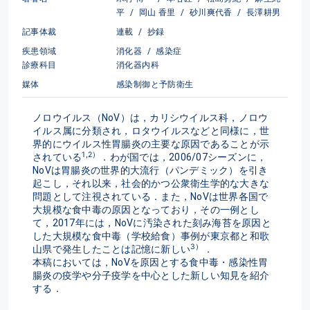
平
/
岡山 香里
/
砂川爽代香
/
長澤耕男
記事体裁
連載
/
抄録
疾患領域
消化器
/
感染症
診療科目
消化器内科
媒体
感染制御と予防衛生
ノロウイルス（NoV）は，カリシウイルス科，ノロウ
イルス属に分類され，ロタウイルスなどと同様に，世
界的にウイルス性胃腸炎の主要な原因であることが示
1,2）
されている
．わが国では，2006/07シーズンに，
NoVは胃腸炎の世界的大流行（パンデミック）を引き
起こし，それ以来，社会的かつ公衆衛生学的な大きな
問題として注視されている．また，NoVは世界各国で
大規模な食中毒の原因となっており，その一例とし
て，2017年には，NoVに汚染された刻み海苔を原因と
した大規模な食中毒（学校給食）事例が東京都と和歌
3）
山県で発生したことは記憶に新しい
．
本稿においては，NoVを原因とする食中毒・感染性胃
腸炎の疫学や分子疫学を中心とした新しい知見を紹介
する．