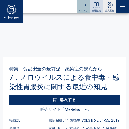
特集 食品安全の最前線―感染症の観点から―
7．ノロウイルスによる食中毒・感
染性胃腸炎に関する最近の知見
購入する
販売サイト「MeReBo」へ
掲載誌
感染制御と予防衛生 Vol.3 No.2 51-55, 2019
著者名
木村 博一
/
本谷匠
/
松島勇紀
/
麻生純