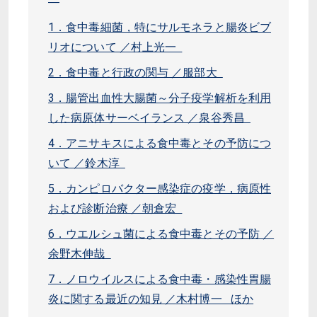
―
1．食中毒細菌，特にサルモネラと腸炎ビブ
リオについて ／村上光一
2．食中毒と行政の関与 ／服部大
3．腸管出血性大腸菌～分子疫学解析を利用
した病原体サーベイランス ／泉谷秀昌
4．アニサキスによる食中毒とその予防につ
いて ／鈴木淳
5．カンピロバクター感染症の疫学，病原性
および診断治療 ／朝倉宏
6．ウエルシュ菌による食中毒とその予防 ／
余野木伸哉
7．ノロウイルスによる食中毒・感染性胃腸
炎に関する最近の知見 ／木村博一 ほか