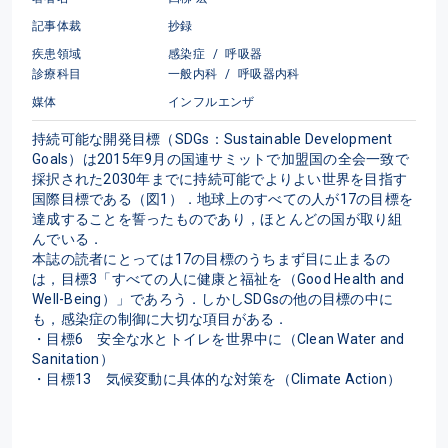
記事体裁
抄録
疾患領域
感染症
/
呼吸器
診療科目
一般内科
/
呼吸器内科
媒体
インフルエンザ
持続可能な開発目標（SDGs：Sustainable Development 
Goals）は2015年9月の国連サミットで加盟国の全会一致で
採択された2030年までに持続可能でよりよい世界を目指す
国際目標である（図1）．地球上のすべての人が17の目標を
達成することを誓ったものであり，ほとんどの国が取り組
んでいる．

本誌の読者にとっては17の目標のうちまず目に止まるの
は，目標3「すべての人に健康と福祉を（Good Health and 
Well-Being）」であろう．しかしSDGsの他の目標の中に
も，感染症の制御に大切な項目がある．

・目標6　安全な水とトイレを世界中に（Clean Water and 
Sanitation）

・目標13　気候変動に具体的な対策を（Climate Action）