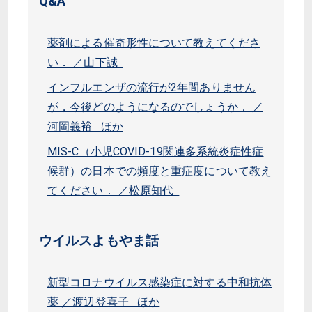
Q&A
薬剤による催奇形性について教えてくださ
い． ／山下誠
インフルエンザの流行が2年間ありません
が，今後どのようになるのでしょうか． ／
河岡義裕 ほか
MIS-C（小児COVID-19関連多系統炎症性症
候群）の日本での頻度と重症度について教え
てください． ／松原知代
ウイルスよもやま話
新型コロナウイルス感染症に対する中和抗体
薬 ／渡辺登喜子 ほか