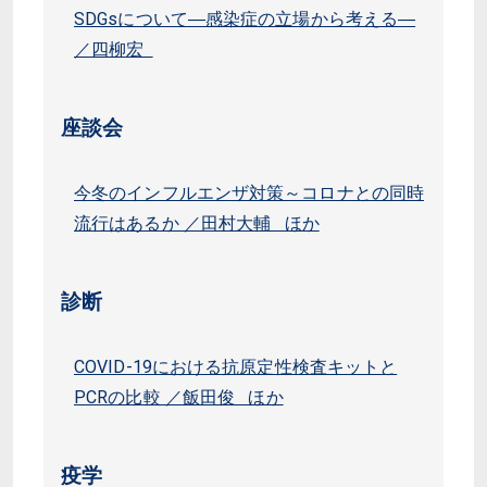
SDGsについて―感染症の立場から考える―
／四柳宏
座談会
今冬のインフルエンザ対策～コロナとの同時
流行はあるか ／田村大輔 ほか
診断
COVID-19における抗原定性検査キットと
PCRの比較 ／飯田俊 ほか
疫学