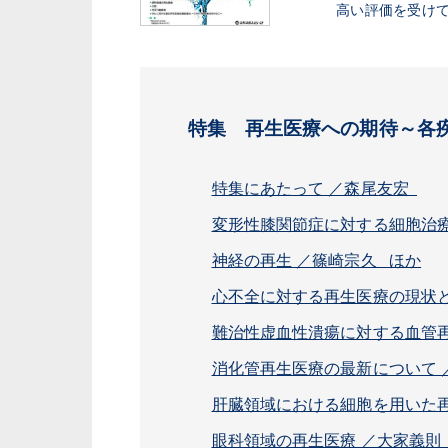
高い評価を受け
特集 再生医療への期待～各
特集にあたって ／森尾友宏
変形性膝関節症に対する細胞治療
神経の再生 ／篠崎宗久 ほか
心不全に対する再生医療の現状
難治性虚血性潰瘍に対する血管
消化管再生医療の最新について 
肝臓領域における細胞を用いた再
眼科領域の再生医療 ／大家義則