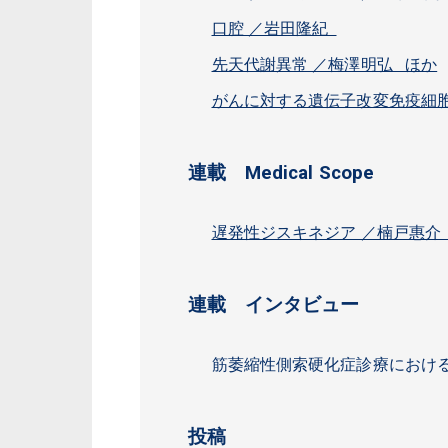
口腔 ／岩田隆紀
先天代謝異常 ／梅澤明弘 ほか
がんに対する遺伝子改変免疫細
連載 Medical Scope
遅発性ジスキネジア ／楠戸惠介
連載 インタビュー
筋萎縮性側索硬化症診療におけ
投稿