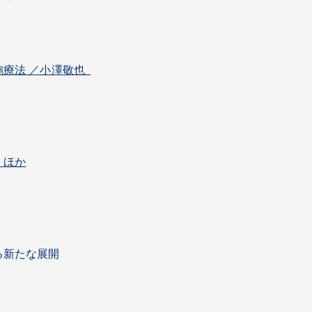
胞療法 ／小澤敬也
 ほか
る新たな展開