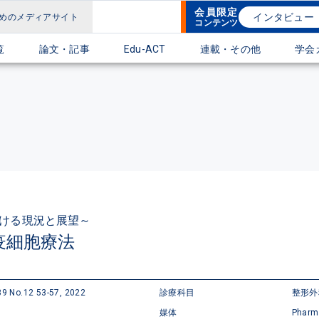
会員限定
インタビュー
めのメディアサイト
コンテンツ
覧
論文・記事
Edu-ACT
連載・その他
学会
ける現況と展望～
疫細胞療法
9 No.12 53-57, 2022
診療科目
整形
媒体
Pharm