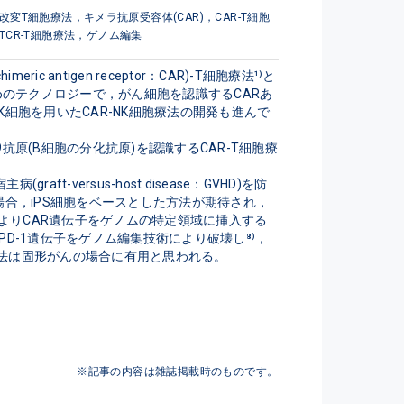
改変T細胞療法，キメラ抗原受容体(CAR)，CAR-T細胞
TCR-T細胞療法，ゲノム編集
c antigen receptor：CAR)-T細胞療法¹⁾と
るためのテクノロジーで，がん細胞を認識するCARあ
細胞を用いたCAR-NK細胞療法の開発も進んで
CD19抗原(B細胞の分化抗原)を認識するCAR-T細胞療
ersus-host disease：GVHD)を防
の場合，iPS細胞をベースとした方法が期待され，
によりCAR遺伝子をゲノムの特定領域に挿入する
PD-1遺伝子をゲノム編集技術により破壊し⁸⁾，
法は固形がんの場合に有用と思われる。

※記事の内容は雑誌掲載時のものです。