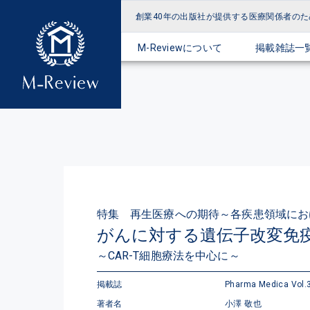
創業40年の出版社が提供する
医療関係者のた
M-Reviewについて
掲載雑誌一
特集 再生医療への期待～各疾患領域にお
がんに対する遺伝子改変免
～CAR-T細胞療法を中心に～
掲載誌
Pharma Medica Vol.3
著者名
小澤 敬也