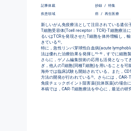
記事体裁
抄録
/
特集
疾患領域
癌
/
再生医療
新しいがん免疫療法として注目されている遺伝子改変T細胞療法(g
T細胞受容体(Tcell receptor：TCR
るいはTCRを発現させたT細胞を体外増幅し，輸
きている²⁾。

特に，急性リンパ芽球性白血病(acute lymphob
法は優れた治療効果を発揮し³⁾⁻⁵⁾，すでに細胞
さらに，ゲノム編集技術の応用も活発となってきている。
ぎ，他人のT細胞(同種T細胞)を用いることを可
海外では臨床試験も開始されている。また，CD1
方法の開発が行われている⁷⁾。さらには，CAR-
免疫チェックポイント阻害薬(抗体医薬)の場合
本稿では，CAR-T細胞療法を中心に，最近の研