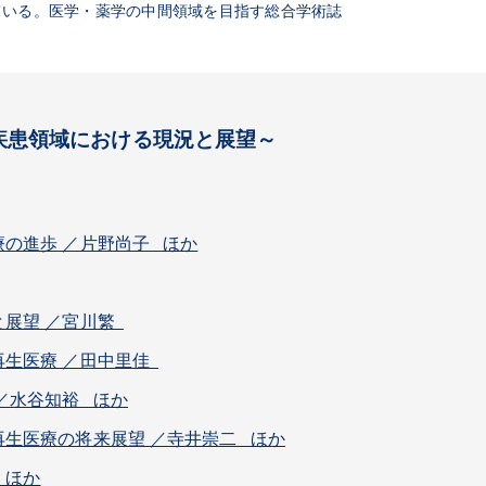
ている。医学・薬学の中間領域を目指す総合学術誌
疾患領域における現況と展望～
の進歩 ／片野尚子 ほか
と展望 ／宮川繁
再生医療 ／田中里佳
／水谷知裕 ほか
生医療の将来展望 ／寺井崇二 ほか
 ほか