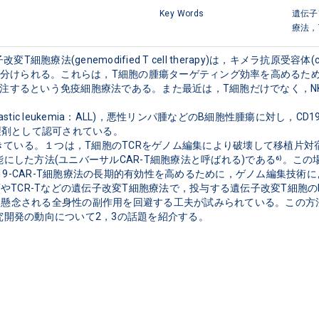
Key Words
遺伝子
療法，
enemodified T cell therapy)は，キメラ抗原受容体(chimeri
)-T細胞療法に分けられる。これらは，T細胞の腫瘍ターゲティング効率を高め
注するという免疫細胞療法である。また最近は，T細胞だけでなく，NK
lastic leukemia：ALL)，悪性リンパ腫などのB細胞性腫瘍に対し，
製剤として認可されている。

１つは，T細胞のTCRをゲノム編集により破壊して移植片対宿主病(graft-v
能にした方法(ユニバーサルCAR-T細胞療法と呼ばれる)である⁶⁾。こ
9-CAR-T細胞療法の長期的有効性を高めるために，ゲノム編集技術
TやTCR-Tなどの遺伝子改変T細胞療法で，投与する遺伝子改変T細胞の
に懸念される全身性の副作用を回避する工夫が試みられている。この方
究開発の動向について2，3の話題を紹介する。