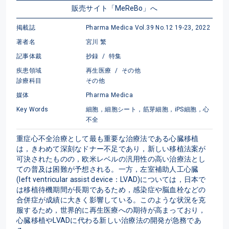
販売サイト「MeReBo」へ
掲載誌
Pharma Medica Vol.39 No.12 19-23, 2022
著者名
宮川 繁
記事体裁
抄録
/
特集
疾患領域
再生医療
/
その他
診療科目
その他
媒体
Pharma Medica
Key Words
細胞，細胞シート，筋芽細胞，iPS細胞，心
不全
重症心不全治療として最も重要な治療法である心臓移植
は，きわめて深刻なドナー不足であり，新しい移植法案が
可決されたものの，欧米レベルの汎用性の高い治療法とし
ての普及は困難が予想される。一方，左室補助人工心臓
(left ventricular assist device：LVAD)については，日本で
は移植待機期間が長期であるため，感染症や脳血栓などの
合併症が成績に大きく影響している。このような状況を克
服するため，世界的に再生医療への期待が高まっており，
心臓移植やLVADに代わる新しい治療法の開発が急務であ