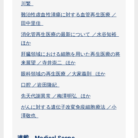
川繁
難治性虚血性潰瘍に対する血管再生医療 ／
田中里佳
消化管再生医療の最新について ／水谷知裕
ほか
肝臓領域における細胞を用いた再生医療の将
来展望 ／寺井崇二 ほか
眼科領域の再生医療 ／大家義則 ほか
口腔 ／岩田隆紀
先天代謝異常 ／梅澤明弘 ほか
がんに対する遺伝子改変免疫細胞療法 ／小
澤敬也