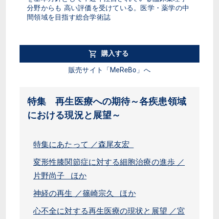
分野からも 高い評価を受けている。医学・薬学の中
間領域を目指す総合学術誌
購入する
販売サイト「MeReBo」へ
特集 再生医療への期待～各疾患領域
における現況と展望～
特集にあたって ／森尾友宏
変形性膝関節症に対する細胞治療の進歩 ／
片野尚子 ほか
神経の再生 ／篠崎宗久 ほか
心不全に対する再生医療の現状と展望 ／宮