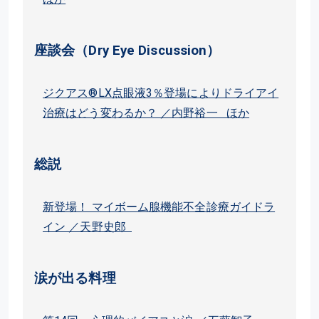
座談会（Dry Eye Discussion）
ジクアス®LX点眼液3％登場によりドライアイ
治療はどう変わるか？ ／内野裕一 ほか
総説
新登場！ マイボーム腺機能不全診療ガイドラ
イン ／天野史郎
涙が出る料理