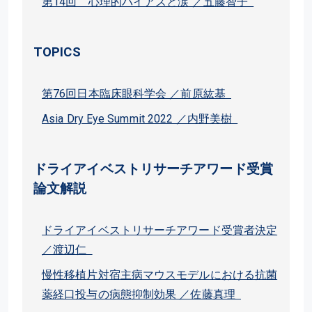
第14回 心理的バイアスと涙 ／五藤智子
TOPICS
第76回日本臨床眼科学会 ／前原紘基
Asia Dry Eye Summit 2022 ／内野美樹
ドライアイベストリサーチアワード受賞
論文解説
ドライアイベストリサーチアワード受賞者決定
／渡辺仁
慢性移植片対宿主病マウスモデルにおける抗菌
薬経口投与の病態抑制効果 ／佐藤真理