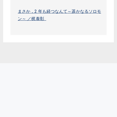
まさか，2 年も経つなんて～遥かなるソロモ
ン～ ／梶泰彰