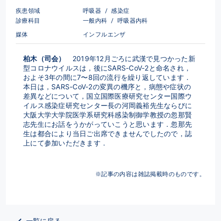
疾患領域
呼吸器
/
感染症
診療科目
一般内科
/
呼吸器内科
媒体
インフルエンザ
柏木（司会）
　2019年12月ごろに武漢で見つかった新
型コロナウイルスは，後にSARS-CoV-2と命名され，
およそ3年の間に7〜8回の流行を繰り返しています．
本日は，SARS-CoV-2の変異の機序と，病態や症状の
差異などについて，国立国際医療研究センター国際ウ
イルス感染症研究センター長の河岡義裕先生ならびに
大阪大学大学院医学系研究科感染制御学教授の忽那賢
志先生にお話をうかがっていこうと思います．忽那先
生は都合により当日ご出席できませんでしたので，誌
上にて参加いただきます．
※記事の内容は雑誌掲載時のものです。