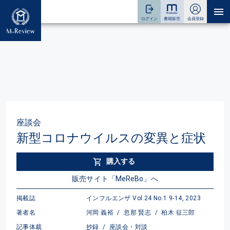
座談会
新型コロナウイルスの変異と症状
購入する
販売サイト「MeReBo」へ
掲載誌
インフルエンザ Vol.24 No.1 9-14, 2023
著者名
河岡 義裕
/
忽那 賢志
/
柏木 征三郎
記事体裁
抄録
/
座談会・対談