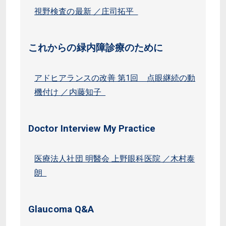
視野検査の最新 ／庄司拓平
これからの緑内障診療のために
アドヒアランスの改善 第1回 点眼継続の動
機付け ／内藤知子
Doctor Interview My Practice
医療法人社団 明醫会 上野眼科医院 ／木村泰
朗
Glaucoma Q&A