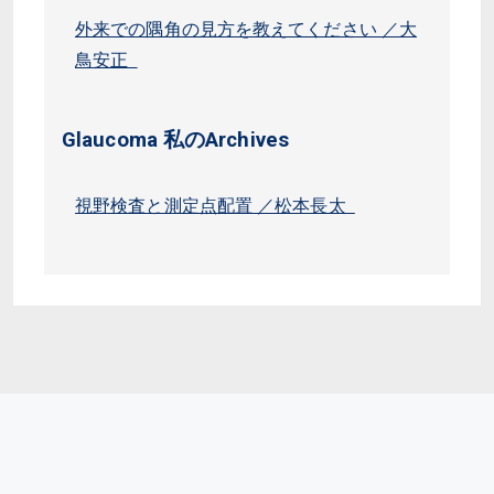
外来での隅角の見方を教えてください ／大
鳥安正
Glaucoma 私のArchives
視野検査と測定点配置 ／松本長太