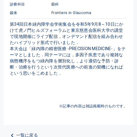
診療科目
眼科
媒体
Frontiers in Glaucoma
第34回日本緑内障学会学術集会を令和5年9月8～10日にか
けて虎ノ門ヒルズフォーラムと東京慈恵会医科大学の講堂
で現地開催にライブ配信，オンデマンド配信を組み合わせ
たハイブリッド形式で行いました．

本大会は「緑内障の精密医療 -PRECISION MEDICINE-」をテ
ーマとしました．同テーマには，多因子疾患であり複雑な
病態機序をもつ緑内障を層別化し，より適切な予防・診
断・治療を行うという次世代医療への前進の契機になれば
という思いをこめました．
※記事の内容は雑誌掲載時のものです。
一覧に戻る