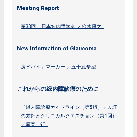
Meeting Report
第33回 日本緑内障学会 ／鈴木康之
New Information of Glaucoma
房水バイオマーカー ／五十嵐希望
これからの緑内障診療のために
『緑内障診療ガイドライン（第5版）』改訂
の方針とクリニカルクエスチョン（第1回）
／廣岡一行