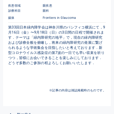
疾患領域
眼疾患
診療科目
眼科
媒体
Frontiers in Glaucoma
第33回日本緑内障学会は神奈川県のパシフィコ横浜にて，9
月16日（金）〜9月18日（日）の3日間の日程で開催されま
す．テーマは「緑内障研究の地平」で，現在の緑内障研究
および診療全般を俯瞰し，将来の緑内障研究の発展に繋げ
られるような学術集会を目指したいと考えております．新
型コロナウイルス感染症の第7波の一日でも早い収束を祈り
つつ，皆様にお会いできることを楽しみにしております．
どうぞ多数のご参加の程よろしくお願いいたします．
※記事の内容は雑誌掲載時のものです。