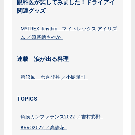
眼科医が試してみました！ドライアイ
関連グッズ
MYTREX iRhythm マイトレックス アイリズ
ム ／須磨﨑さやか
連載 涙が出る料理
第13回 わさび丼 ／小島隆司
TOPICS
角膜カンファランス2022 ／吉村彩野
ARVO2022 ／高静花