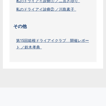
私のドライアイ診療① ／二宮さゆり
私のドライアイ診療② ／川島素子
その他
第15回箱根ドライアイクラブ 開催レポー
ト ／鈴木孝典