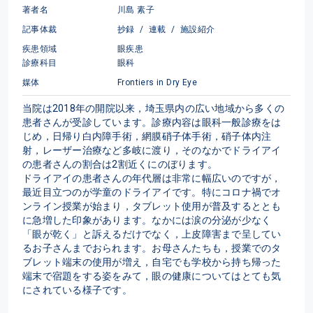
著者名
川島 素子
記事体裁
抄録
/
連載
/
施設紹介
疾患領域
眼疾患
診療科目
眼科
媒体
Frontiers in Dry Eye
当院は2018年の開院以来，埼玉県内の広い地域から多くの
患者さんが受診しています。診療内容は眼科一般診療をは
じめ，日帰り白内障手術，網膜硝子体手術，硝子体内注
射，レーザー治療など多岐に渡り，そのなかでドライアイ
の患者さんの割合は2割近くにのぼります。

ドライアイの患者さんの年代層は非常に幅広いのですが，
最近目立つのが学童のドライアイです。特にコロナ禍でオ
ンライン授業が始まり，タブレット使用が普及するととも
に急増した印象があります。なかには涙の分泌が少なく
「眼が乾く」と訴えるだけでなく，上皮障害まで呈してい
るお子さんまでおられます。お母さんたちも，授業でのタ
ブレット端末の使用が増え，自宅でも学校から持ち帰った
端末で宿題をする姿をみて，眼の健康についてはとても気
にされている様子です。