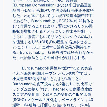
(European Commission) および米国食品医薬
品局 (FDA) から相次いで医薬品販売承認を取得
した。わが国においても，現在製造承認申請中
※2
である
。Burosumabは，FGF23の中和抗体と
して作用することにより，腎におけるリンの再
吸収を増加させるとともにリン排出を抑制し，
さらに，腸管においてリンとカルシウムの吸収
を促進する1,25 (OH)₂Dの産生を増加させるこ
9)
とにより
，XLHに対する治療効果が期待でき
る。Burosumabは，従来療法では得られなかっ
た，根治療法としての可能性が注目される。
        Burosumabの有用性を検討するため実施
10)
された海外第Ⅱ相オープンラベル試験
では，
小児患者52例を2週ごとおよび4週ごとに
Burosumabを皮下投与する2群に1：1の比率で
ランダムに割り付け，Thacherくる病重症度総
スコアの変化量，X線所見の変化の全般的印象 
(RGI-C) スケールの変化を，ベースライン，40
週時，64週時に評価して検討された。その結