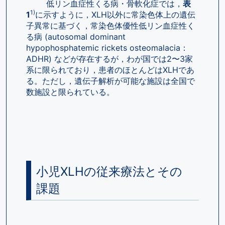
        低リン血症性くる病・骨軟化症では，
表
1)
1
に示すように，XLH以外に常染色体上の遺伝
子異常に基づく，常染色体優性低リン血症性く
る病 (autosomal dominant 
hypophosphatemic rickets osteomalacia：
ADHR) などが存在するが，わが国では2〜3家
系に限られており，患者のほとんどはXLHであ
る。ただし，遺伝子解析が可能な施設は全国で
数施設と限られている。
小児XLHの従来療法とその
課題