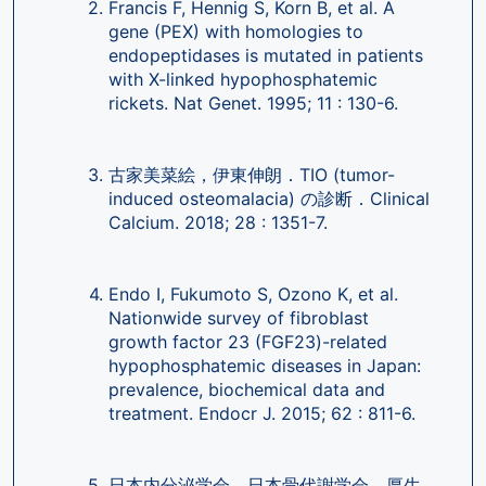
Francis F, Hennig S, Korn B, et al. A 
gene (PEX) with homologies to 
endopeptidases is mutated in patients 
with X-linked hypophosphatemic 
rickets. Nat Genet. 1995; 11 : 130-6.
古家美菜絵，伊東伸朗．TIO (tumor-
induced osteomalacia) の診断．Clinical 
Calcium. 2018; 28 : 1351-7.
Endo I, Fukumoto S, Ozono K, et al. 
Nationwide survey of fibroblast 
growth factor 23 (FGF23)-related 
hypophosphatemic diseases in Japan: 
prevalence, biochemical data and 
treatment. Endocr J. 2015; 62 : 811-6.
日本内分泌学会，日本骨代謝学会，厚生