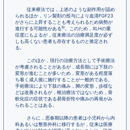
        従来療法では，上述のような副作用が認め
られるほか，リン製剤の投与により血清FGF23
がさらに上昇することも考えられるため病勢が
8)
進行する可能性がある
。このため，XLHの重
症度にもよるが，従来療法の治療満足度が必ず
しも高くない患者も存在するものと推定され
る。
        このほか，現行の治療方法として手術療法
が考慮されることがあるが，成長期には下肢の
変形が進むことが多いため，変形がある程度落
ち着く成人後に施行することが一般的である。
手術療法により下肢の痛み，脚の変形，歩様な
どは改善されるが，根治療法ではないため，骨
軟化症の症状である易骨折性や痛みの再発がみ
られることはある。
        さらに，思春期以降の患者は小児科から内
科あるいは整形外科に移行するが，従来は医療