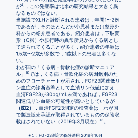
4)
が
，この発症率は北米の研究結果と大きく異
なるものではない。
当施設でXLHと診断される患者は，年間1〜2例
であるが，そのほとんどが小児科または整形外
科からの紹介患者である。紹介患者は，下肢変
形（O脚）や歩行時の異常所見からくる病とし
て送られてくることが多く，紹介患者の年齢は
1.5歳〜2歳が多数で，1歳以下の患者は多くな
い。
わが国の「くる病・骨軟化症の診断マニュア
5)
ル」
では，くる病・骨軟化症の病因鑑別のた
めのフローチャートが示され，FGF23関連低リ
ン血症の診断基準として血清リン低値に加え，
血清FGF23が30pg/mL未満であれば，FGF23
関連低リン血症の可能性が高いとしているが
（図2）
，血清FGF23測定の検査薬は，わが国
で製造販売承認が取得されているものの保険収
※1
載はされていない（2019年3月現在）
。
※１：FGF23測定の保険適用 2019年10月