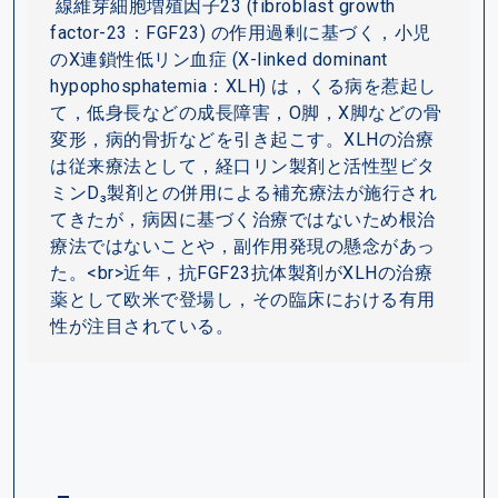
 線維芽細胞増殖因子23 (fibroblast growth 
factor-23：FGF23) の作用過剰に基づく，小児
のX連鎖性低リン血症 (X-linked dominant 
hypophosphatemia：XLH) は，くる病を惹起し
て，低身長などの成長障害，O脚，X脚などの骨
変形，病的骨折などを引き起こす。XLHの治療
は従来療法として，経口リン製剤と活性型ビタ
ミンD₃製剤との併用による補充療法が施行され
てきたが，病因に基づく治療ではないため根治
療法ではないことや，副作用発現の懸念があっ
た。<br>近年，抗FGF23抗体製剤がXLHの治療
薬として欧米で登場し，その臨床における有用
性が注目されている。