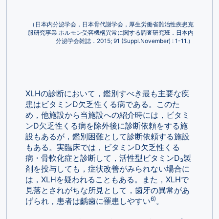
（日本内分泌学会，日本骨代謝学会，厚生労働省難治性疾患克
服研究事業 ホルモン受容機構異常に関する調査研究班．日本内
分泌学会雑誌．2015; 91 (Suppl.November) : 1-11.）
XLHの診断において，鑑別すべき最も主要な疾
患はビタミンD欠乏性くる病である。このた
め，他施設から当施設への紹介時には，ビタミ
ンD欠乏性くる病を除外後に診断依頼をする施
設もあるが，鑑別困難として診断依頼する施設
もある。実臨床では，ビタミンD欠乏性くる
病・骨軟化症と診断して，活性型ビタミンD₃製
剤を投与しても，症状改善がみられない場合に
は，XLHを疑われることもある。また，XLHで
見落とされがちな所見として，歯牙の異常があ
6)
げられ，患者は齲歯に罹患しやすい
。