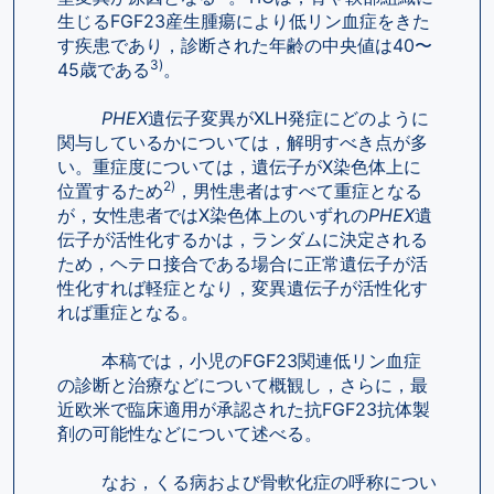
生じるFGF23産生腫瘍により低リン血症をきた
す疾患であり，診断された年齢の中央値は40〜
3)
45歳である
。
PHEX
遺伝子変異がXLH発症にどのように
関与しているかについては，解明すべき点が多
い。重症度については，遺伝子がX染色体上に
2)
位置するため
，男性患者はすべて重症となる
が，女性患者ではX染色体上のいずれの
PHEX
遺
伝子が活性化するかは，ランダムに決定される
ため，ヘテロ接合である場合に正常遺伝子が活
性化すれば軽症となり，変異遺伝子が活性化す
れば重症となる。
        本稿では，小児のFGF23関連低リン血症
の診断と治療などについて概観し，さらに，最
近欧米で臨床適用が承認された抗FGF23抗体製
剤の可能性などについて述べる。
        なお，くる病および骨軟化症の呼称につい