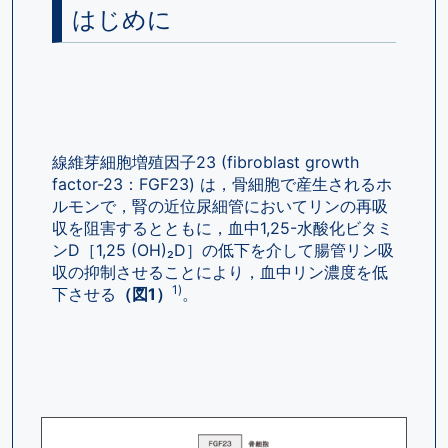
はじめに
線維芽細胞増殖因子23 (fibroblast growth 
factor-23：FGF23) は，骨細胞で産生されるホ
ルモンで，腎の近位尿細管においてリンの再吸
収を阻害するとともに，血中1,25-水酸化ビタミ
ンD［1,25 (OH)₂D］の低下を介して腸管リン吸
収の抑制させることにより，血中リン濃度を低
1)
下させる
（図1）
。