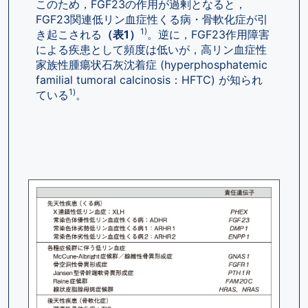
このため，FGF23の作用が過剰となると，
FGF23関連低リン血症性くる病・骨軟化症が引
1)
き起こされる
（表1）
。逆に，FGF23作用障害
による疾患として頻度は低いが，高リン血症性
家族性腫瘍状石灰沈着症 (hyperphosphatemic 
familial tumoral calcinosis：HFTC) が知られ
1)
ている
。