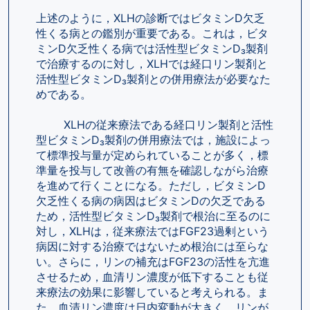
上述のように，XLHの診断ではビタミンD欠乏
性くる病との鑑別が重要である。これは，ビタ
ミンD欠乏性くる病では活性型ビタミンD₃製剤
で治療するのに対し，XLHでは経口リン製剤と
活性型ビタミンD₃製剤との併用療法が必要なた
めである。
        XLHの従来療法である経口リン製剤と活性
型ビタミンD₃製剤の併用療法では，施設によっ
て標準投与量が定められていることが多く，標
準量を投与して改善の有無を確認しながら治療
を進めて行くことになる。ただし，ビタミンD
欠乏性くる病の病因はビタミンDの欠乏である
ため，活性型ビタミンD₃製剤で根治に至るのに
対し，XLHは，従来療法ではFGF23過剰という
病因に対する治療ではないため根治には至らな
い。さらに，リンの補充はFGF23の活性を亢進
させるため，血清リン濃度が低下することも従
来療法の効果に影響していると考えられる。ま
た，血清リン濃度は日内変動が大きく，リンが