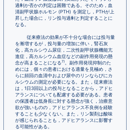
過剰か否かの判定は困難である。そのため，血
清副甲状腺ホルモン (PTH) を測定し，PTHが上
昇した場合に，リン投与過剰と判定することに
なる。
        従来療法の効果が不十分な場合には投与量
を漸増するが，投与量の増加に伴い，腎石灰
化，高カルシウム尿症，二次性副甲状腺機能亢
進症，高カルシウム血症などの副作用発現の懸
7)
念が高まることになる
。副作用発現抑制のた
めには，個々の患者における適量を見極め，さ
らに頻回の血清中および尿中のリンならびにカ
ルシウムの測定が必要になる。また，従来療法
は，1日3回以上の投与となることから，アドヒ
アランスについても配慮する必要がある。患者
の保護者は低身長に対する懸念が強く，治療意
欲が強いものの，アドヒアランス不良例を経験
することも少なくない。また，リン製剤は酸味
が感じられることも，アドヒアランスに影響す
る可能性がある。