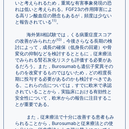
いと考えられるため，重篤な有害事象発現の恐
れは低いと考えられる。FGF23の作用障害によ
る高リン酸血症の懸念もあるが，頻度は少ない
11)
と報告されている
。
        海外第Ⅱ相試験では，くる病重症度スコア
10)
の改善がみられたが
，今後さらなる長期の検
討によって，成長の確保（低身長の回避）や骨
変化の抑制などを検討するとともに，従来療法
でみられる腎石灰化リスクも評価する必要があ
るだろう。また，Burosumabも遺伝子変異その
ものを改変するものではないため，どの程度長
期に投与する必要があるのかも検討すべきであ
る。これらの点については，すでに欧米で承認
されていることから，実臨床における有効性と
安全性について，欧米からの報告に注目するこ
とが重要である。
        また，従来療法で十分に改善する患者もみ
られることから，Burosumabと従来療法との使