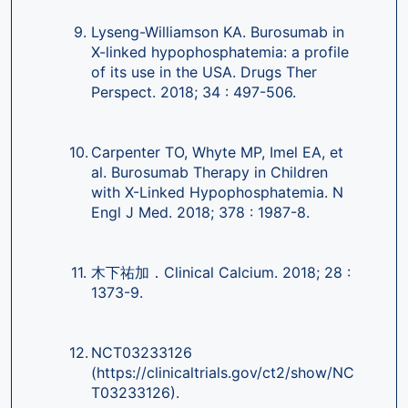
Lyseng-Williamson KA. Burosumab in 
X-linked hypophosphatemia: a profile 
of its use in the USA. Drugs Ther 
Perspect. 2018; 34 : 497-506.
Carpenter TO, Whyte MP, Imel EA, et 
al. Burosumab Therapy in Children 
with X-Linked Hypophosphatemia. N 
Engl J Med. 2018; 378 : 1987-8.
木下祐加．Clinical Calcium. 2018; 28 : 
1373-9.
NCT03233126 
(https://clinicaltrials.gov/ct2/show/NC
T03233126).