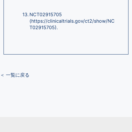
NCT02915705 
(https://clinicaltrials.gov/ct2/show/NC
T02915705).
＜ 一覧に戻る