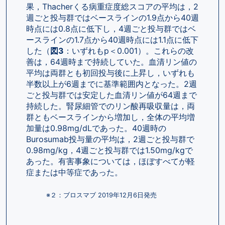
果，Thacherくる病重症度総スコアの平均は，2
週ごと投与群ではベースラインの1.9点から40週
時点には0.8点に低下し，4週ごと投与群ではベ
ースラインの1.7点から40週時点には1.1点に低下
した（
図3
：いずれもp＜0.001）。これらの改
善は，64週時まで持続していた。血清リン値の
平均は両群とも初回投与後に上昇し，いずれも
半数以上が6週までに基準範囲内となった。2週
ごと投与群では安定した血清リン値が64週まで
持続した。腎尿細管でのリン酸再吸収量は，両
群ともベースラインから増加し，全体の平均増
加量は0.98mg/dLであった。40週時の
Burosumab投与量の平均は，2週ごと投与群で
0.98mg/kg，4週ごと投与群では1.50mg/kgで
あった。有害事象については，ほぼすべてが軽
症または中等症であった。
※２：ブロスマブ 2019年12月6日発売