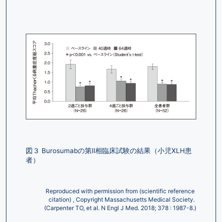
図３ Burosumabの第Ⅱ相臨床試験の結果（小児XLH患
者）
Reproduced with permission from (scientific reference 
citation) , Copyright Massachusetts Medical Society. 
(Carpenter TO, et al. N Engl J Med. 2018; 378 : 1987-8.)