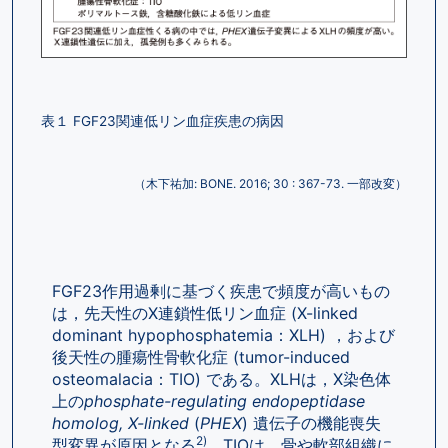
表１ FGF23関連低リン血症疾患の病因
（木下祐加: BONE. 2016; 30 : 367-73. 一部改変）
FGF23作用過剰に基づく疾患で頻度が高いもの
は，先天性のX連鎖性低リン血症 (X-linked 
dominant hypophosphatemia：XLH) ，および
後天性の腫瘍性骨軟化症 (tumor-induced 
osteomalacia：TIO) である。XLHは，X染色体
上の
phosphate-regulating endopeptidase 
homolog, X-linked
 (
PHEX
) 遺伝子の機能喪失
2)
型変異が原因となる
。TIOは，骨や軟部組織に