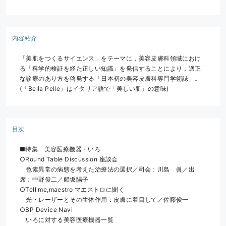
内容紹介
「美肌をつくるサイエンス」をテーマに，美容皮膚科領域におけ
る「科学的検証を経た正しい知識」を発信することにより，適正
な診療のあり方を啓発する「日本初の美容皮膚科専門学術誌」。
(「Bella Pelle」はイタリア語で「美しい肌」の意味)
目次
■特集　美容医療機器・いろ
○Round Table Discussion 座談会
　色素異常の病態を考えた治療法の選択／司会：川島　眞／出
席：中野俊二／船坂陽子
○Tell me,maestro マエストロに聞く
　光・レーザーとその生体作用：皮膚に着目して／佐藤俊一
○BP Device Navi
　いろに対する美容医療機器一覧