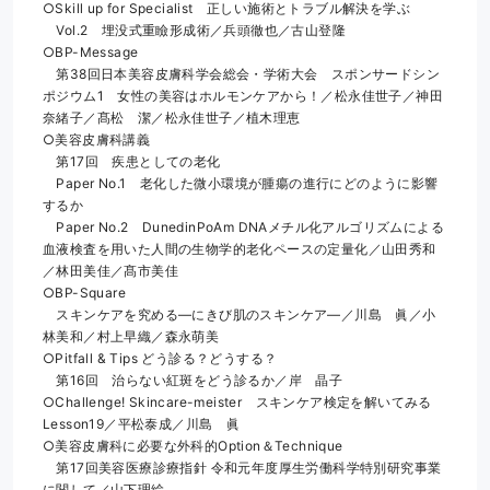
○Skill up for Specialist　正しい施術とトラブル解決を学ぶ
　Vol.2　埋没式重瞼形成術／兵頭徹也／古山登隆
○BP-Message
　第38回日本美容皮膚科学会総会・学術大会　スポンサードシン
ポジウム1　女性の美容はホルモンケアから！／松永佳世子／神田
奈緒子／髙松　潔／松永佳世子／植木理恵
○美容皮膚科講義
　第17回　疾患としての老化
　Paper No.1　老化した微小環境が腫瘍の進行にどのように影響
するか
　Paper No.2　DunedinPoAm DNAメチル化アルゴリズムによる
血液検査を用いた人間の生物学的老化ペースの定量化／山田秀和
／林田美佳／髙市美佳
○BP-Square
　スキンケアを究める―にきび肌のスキンケア―／川島　眞／小
林美和／村上早織／森永萌美
○Pitfall & Tips どう診る？どうする？
　第16回　治らない紅斑をどう診るか／岸　晶子
○Challenge! Skincare-meister　スキンケア検定を解いてみる　
Lesson19／平松泰成／川島　眞
○美容皮膚科に必要な外科的Option＆Technique
　第17回美容医療診療指針 令和元年度厚生労働科学特別研究事業
に関して／山下理絵