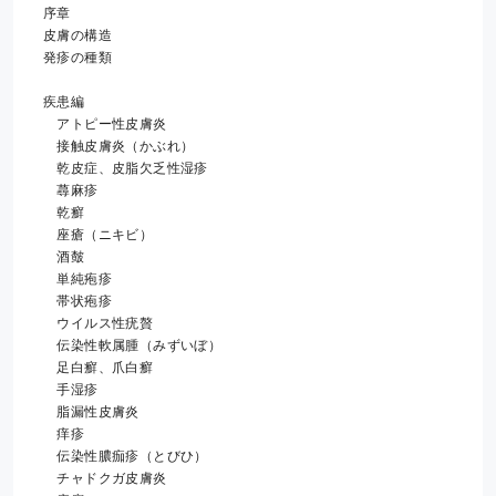
序章
皮膚の構造
発疹の種類
疾患編
　アトピー性皮膚炎
　接触皮膚炎（かぶれ）
　乾皮症、皮脂欠乏性湿疹
　蕁麻疹
　乾癬
　座瘡（ニキビ）
　酒皶
　単純疱疹
　帯状疱疹
　ウイルス性疣贅
　伝染性軟属腫（みずいぼ）
　足白癬、爪白癬
　手湿疹
　脂漏性皮膚炎
　痒疹
　伝染性膿痂疹（とびひ）
　チャドクガ皮膚炎