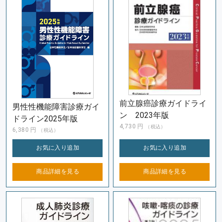
前立腺癌診療ガイドライ
男性性機能障害診療ガイ
ン 2023年版
ドライン2025年版
4,730
円
（税込）
6,380
円
（税込）
お気に入り
追加
お気に入り
追加
商品詳細を
見る
商品詳細を
見る