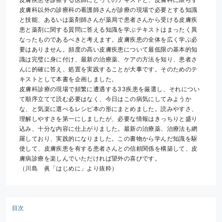
皮膚科以外の診療科の看護師さんが診療の現場で必要とする知識
と技能、あるいは薬剤師さんが薬局で患者さんから受ける皮膚疾
患と薬剤に関する質問に答える知識を学ぶテキストはまったく異
なったものであるべきと考えます。皮膚疾患の全体を広く学ぶ必
要はありません。頻度の高い皮膚疾患について最低限の基本的知
識は完璧に身に付け、最新の治療薬、ケアの方法を知り、患者さ
んに的確に答え、処置を実践することが大事です。そのためのテ
キストとして本書を企画しました。
皮膚科診療の現場で頻繁に遭遇する33疾患を厳選し、それについ
て順序立てて読む必要はなく、今日はこの病気にしてみようか
な、と気楽に選べるレシピ本の形にまとめました。読みやすさ、
理解しやすさを第一にしましたが、必要な情報はきっちりと盛り
込み、十分な内容に仕上がりました。最新の治療薬、治療法も網
羅しており、実践的になりました。この書物から学んだ知識を駆
使して、皮膚疾患を有する患者さんとの信頼関係を構築して、皮
膚病診療を楽しんでいただければ望外の喜びです。
（川島　眞「はじめに」より抜粋）
目次