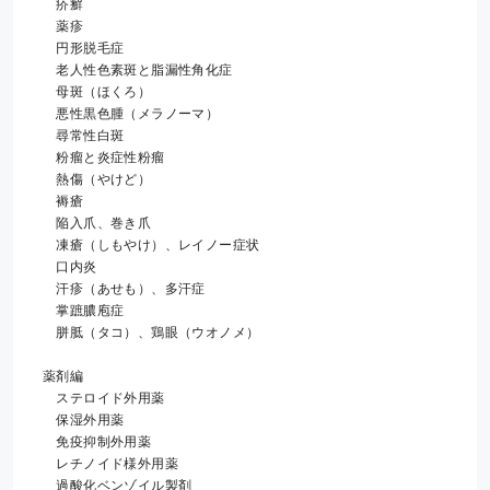
　疥癬
　薬疹
　円形脱毛症
　老人性色素斑と脂漏性角化症
　母斑（ほくろ）
　悪性黒色腫（メラノーマ）
　尋常性白斑
　粉瘤と炎症性粉瘤
　熱傷（やけど）
　褥瘡
　陥入爪、巻き爪
　凍瘡（しもやけ）、レイノー症状
　口内炎
　汗疹（あせも）、多汗症
　掌蹠膿庖症
　胼胝（タコ）、鶏眼（ウオノメ）
薬剤編
　ステロイド外用薬
　保湿外用薬
　免疫抑制外用薬
　レチノイド様外用薬
　過酸化ベンゾイル製剤