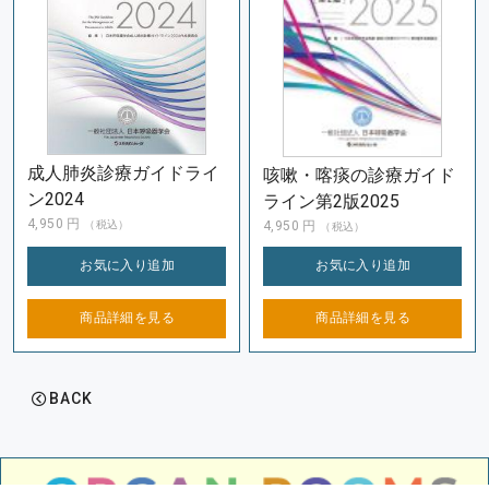
成人肺炎診療ガイドライ
咳嗽・喀痰の診療ガイド
ン2024
ライン第2版2025
4,950
円
4,950
円
（税込）
（税込）
お気に入り
追加
お気に入り
追加
商品詳細を
見る
商品詳細を
見る
BACK