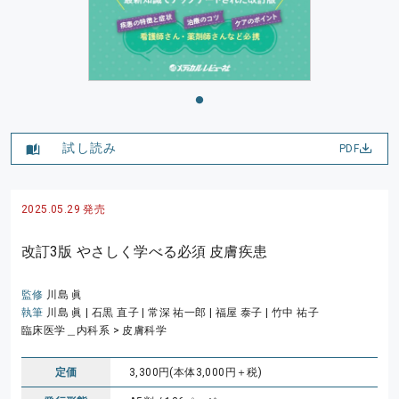
試し読み
PDF
2025.05.29 発売
改訂3版 やさしく学べる必須 皮膚疾患
監修
川島 眞
執筆
川島 眞
|
石黒 直子
|
常深 祐一郎
|
福屋 泰子
|
竹中 祐子
臨床医学＿内科系
> 皮膚科学
定価
3,300円(本体3,000円＋税)