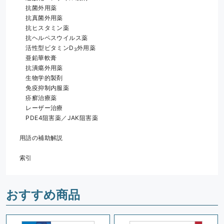
　抗菌外用薬
　抗真菌外用薬
　抗ヒスタミン薬
　抗ヘルペスウイルス薬
　活性型ビタミンD
外用薬
3
　亜鉛華軟膏
　抗潰瘍外用薬
　生物学的製剤
　免疫抑制内服薬
　疥癬治療薬
　レーザー治療
　PDE4阻害薬／JAK阻害薬
用語の補助解説
索引
おすすめ商品