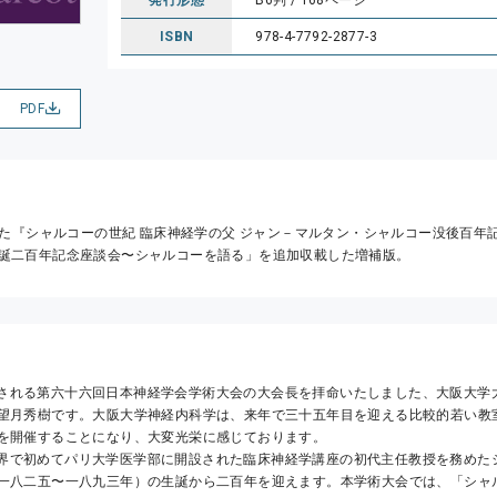
ISBN
978-4-7792-2877-3
PDF
行した『シャルコーの世紀 臨床神経学の父 ジャン－マルタン・シャルコー没後百年
誕二百年記念座談会〜シャルコーを語る」を追加収載した増補版。
望月秀樹です。大阪大学神経内科学は、来年で三十五年目を迎える比較的若い教
を開催することになり、大変光栄に感じております。
一八二五〜一八九三年）の生誕から二百年を迎えます。本学術大会では、「シャ