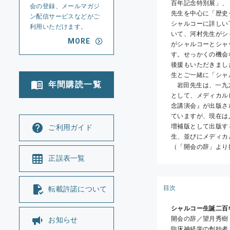
百年記念特別展」、
会の登録、メールマガジ
先生を中心に「歴史
ン配信サービスなどがご
シャルコーに詳しい
利用いただけます。
いて、河村先生がシ
MORE
がシャルコーとシャ
す。せっかくの機会
後援もいただきまし
生とご一緒に「シャ
年間購読一覧
	岩田先生は、一九九三年にも「ジャン―マルタン・シャルコー没後百年記念会」を開催されています。その記録
として、メディカル
念講演会』が出版さ
ていますが、現在は
増補版として出版す
ご利用ガイド
生、並びにメディカ
（「開会の辞」より
正誤表一覧
目次
転載許諾について
シャルコー生誕二百
開会の辞／望月秀樹 
お知らせ
臨床神経学の創始者Jea