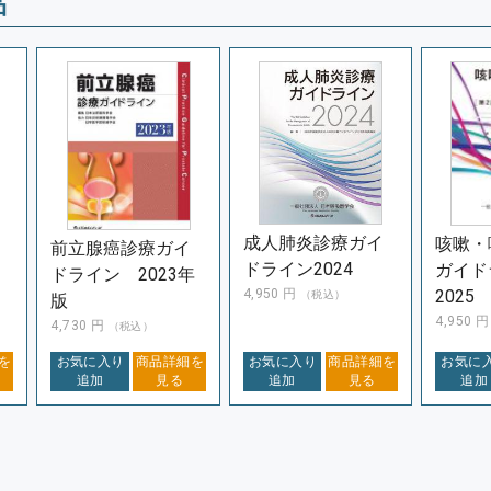
品
成人肺炎診療ガイ
咳嗽・
前立腺癌診療ガイ
ドライン2024
ガイド
ドライン 2023年
4,950
円
2025
（税込）
版
4,950
4,730
円
（税込）
を
お気に入り
商品詳細を
お気に入り
商品詳細を
お気に
追加
見る
追加
見る
追加