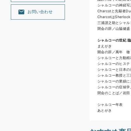
シャルコーの神経写
Charcotと先駆者D
お問い合わせ
CharcotはShe
三浦謹之助とシャル
閉会の辞／山脇健盛
シャルコーの世紀 
まえがき 
開会の辞／萬年　徹
シャルコーと力動精
シャルコーのヒステ
シャルコーと日本の
シャルコー教授と三
シャルコーの業績に
シャルコーの症候学
閉会のことば／岩田
シャルコー年表
あとがき