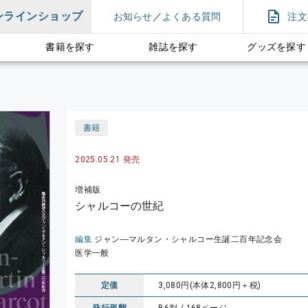
ンラインショップ
お知らせ
／
よくある質問
注文
書籍を探す
雑誌を探す
グッズを探す
書籍
2025.05.21 発売
増補版
シャルコーの世紀
編集
ジャン―マルタン・シャルコー生誕二百年記念会
医学一般
定価
3,080円(本体2,800円＋税)
発行形態
B6判 / 168ページ