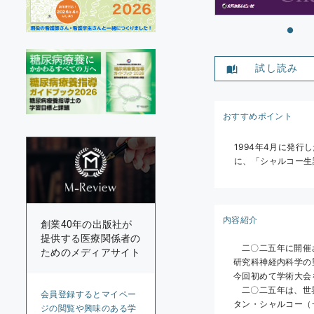
試し読み
おすすめポイント
1994年4月に発
に、「シャルコー生
内容紹介
創業40年の出版社が
提供する医療関係者の
	二〇二五年に開催される第六十六回日本神経学会学術大会の大会長を拝命いたしました、大阪大学大学院医学系
ためのメディアサイト
研究科神経内科学の
今回初めて学術大会
	二〇二五年は、世界で初めてパリ大学医学部に開設された臨床神経学講座の初代主任教授を務めたジャン―マル
会員登録するとマイペー
タン・シャルコー（
ジの閲覧や興味のある学