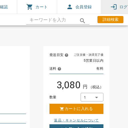
確認
カート
会員登録
ログ
詳細検索
発送目安
ご注文後・決済完了後
5営業日以内
送料
有料
3,080
円
（税込）
数量
1
カートに入れる
返品・キャンセルについて