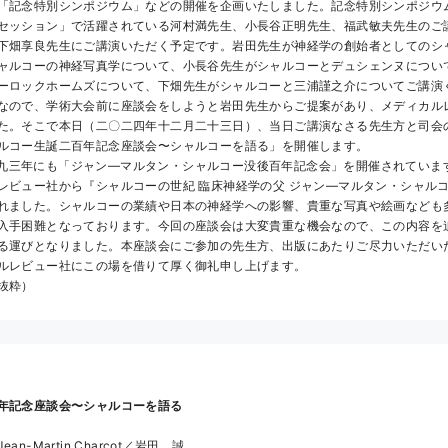
「記念特別シンポジウム」などの開催を企画いたしました。記念特別シンポジウ
セッション」で活躍されている河村満先生、小長谷正明先生、福武敏夫先生のご
下畑享良先生にご講演いただく予定です。岩田先生が神経学の創始者としてのシ
ャルコーの神経写真学について、小長谷先生がシャルコーとデュシェンヌについ
ーロックホームズについて、下畑先生がシャルコーと三浦謹之介についてご講演
なので、学術大会前に座談会をしようと岩田先生からご提案があり、メディカル
た。そこで本日（二〇二四年十二月二十三日）、当日ご講演なさる先生方と司会
ルコー生誕二百年記念座談会〜シャルコーを語る」を開催します。
レビュー社から『シャルコーの世紀 臨床神経学の父 ジャン―マルタン・シャル
れました。シャルコーの業績や日本の神経学への影響、貴重な写真や絵画なども
入手困難となっております。今回の座談会は大変貴重な機会なので、この内容を
る運びとなりました。本座談会にご参加の先生方、出版にあたりご尽力いただい
ルレビュー社にこの場を借りて厚く御礼申し上げます。
抜粋）
年記念座談会〜シャルコーを語る
n-Martin Charcot／岩田　誠