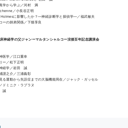
真学から学ぶ／河村　満
uchenne／小長谷正明
rlock Holmesに影響したか？―神経診断学と探偵学―／福武敏夫
コーの師弟関係／下畑享良
臨床神経学の父ジャンーマルタンシャルコー没後百年記念講演会
神医学／江口重幸
リー／松下正明
神経学／岩田　誠
浦謹之介／三浦義彰
見る運動から失語症までの大脳機能局在／ジャック・ガッセル
／ドミニク・ラプラヌ
　誠