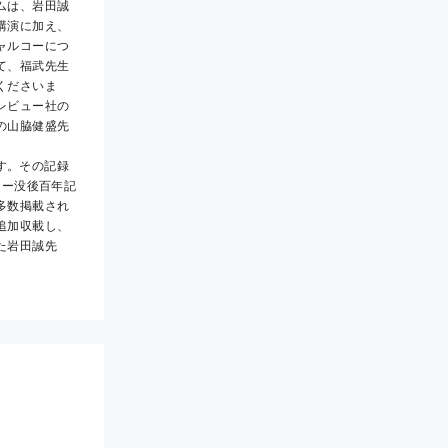
ムは、岩田誠
講演に加え、
ャルコーにつ
て、福武先生
くださいま
レビュー社の
の山脇健盛先
コー没後百年記
多数掲載され
追加収載し、
た岩田誠先