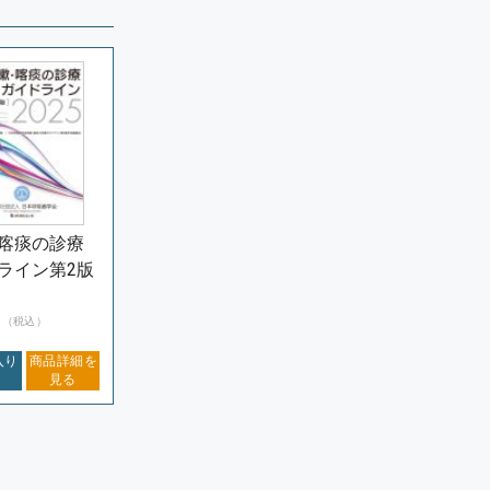
喀痰の診療
ライン第2版
円
（税込）
入り
商品詳細を
見る