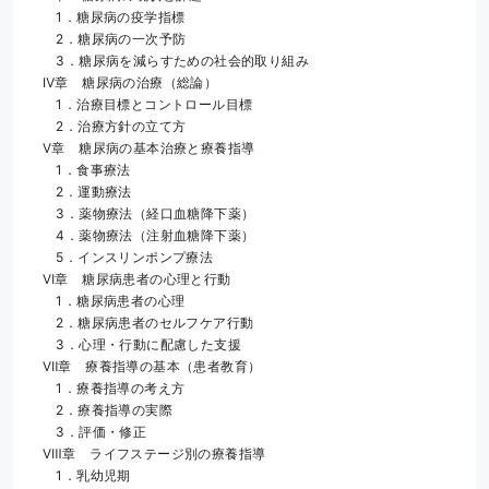
　1．糖尿病の疫学指標
　2．糖尿病の一次予防
　3．糖尿病を減らすための社会的取り組み
Ⅳ章　糖尿病の治療（総論）
　1．治療目標とコントロール目標
　2．治療方針の立て方
Ⅴ章　糖尿病の基本治療と療養指導
　1．食事療法
　2．運動療法
　3．薬物療法（経口血糖降下薬）
　4．薬物療法（注射血糖降下薬）
　5．インスリンポンプ療法
Ⅵ章　糖尿病患者の心理と行動
　1．糖尿病患者の心理
　2．糖尿病患者のセルフケア行動
　3．心理・行動に配慮した支援
Ⅶ章　療養指導の基本（患者教育）
　1．療養指導の考え方
　2．療養指導の実際
　3．評価・修正
Ⅷ章　ライフステージ別の療養指導
　1．乳幼児期