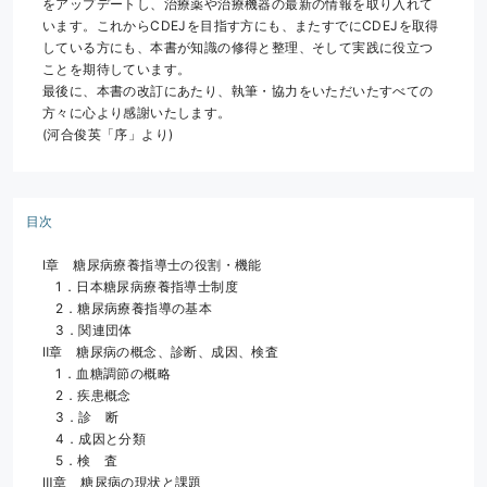
をアップデートし、治療薬や治療機器の最新の情報を取り入れて
います。これからCDEJを目指す方にも、またすでにCDEJを取得
している方にも、本書が知識の修得と整理、そして実践に役立つ
ことを期待しています。
最後に、本書の改訂にあたり、執筆・協力をいただいたすべての
方々に心より感謝いたします。
(河合俊英「序」より)
目次
Ⅰ章　糖尿病療養指導士の役割・機能
　1．日本糖尿病療養指導士制度
　2．糖尿病療養指導の基本
　3．関連団体
Ⅱ章　糖尿病の概念、診断、成因、検査
　1．血糖調節の概略
　2．疾患概念
　3．診　断
　4．成因と分類
　5．検　査
Ⅲ章　糖尿病の現状と課題