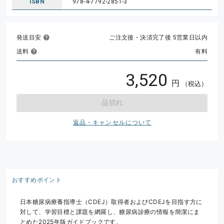
ISBN
978-4-7792-2851-3
発送目安
ご注文後・決済完了後 5営業日以内
送料
有料
3,520
円
（税込）
品切れ
返品・キャンセルについて
おすすめポイント
日本糖尿病療養指導士（CDEJ）取得者およびCDEJを目指す方に
対して、学習目標と課題を網羅し、糖尿病診療の情報を簡潔にま
とめた2025年版ガイドブックです。