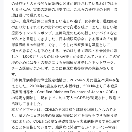
の併存症との直接的な病態的な関連が確証されているわけではあ
りませんが、実際の診療の現場では、これらの併存症の予防・管
理は避けて通れません。
近年、糖尿病診療は目覚ましい進歩を遂げ、食事療法、運動療法
のあり方もそれぞれの指針のなかで変遷を続け、また、新しい治
療薬やインスリンポンプ、血糖測定のための新しいデバイスなど
が次々と登場してきました。日本糖尿病学会による第４次「対糖
尿病戦略５ヵ年計画」では、こうした医療資源を基盤として、
個々の患者さんを中心とする、その取り巻く環境・社会背景に応
じた「1,000万とおりの個別化医療」が提唱されています。この実
現のためには多くの視点による多職種が連携したネットワーク、
チーム医療が欠かせず、ここに糖尿病療養指導の意義がありま
す。
日本糖尿病療養指導士認定機構は、2025年２月に設立25周年を迎
えました。2000年に設立された本機構は、2001年より日本糖尿
病療養指導士（Certified Diabetes Educator of Japan：CDEJ）
の認定を開始し、現在までに約４万人のCDEJが認定され、現場で
活躍してきました。
本ガイドブックは、CDEJの学習目標と課題を網羅したものであ
り、膨大かつ日進月歩の糖尿病診療に関する情報をできる限り簡
潔にまとめ、CDEJに必要な基礎知識から実践的指導までを記載す
ることを目指しています。糖尿病に関連するガイドラインや指針