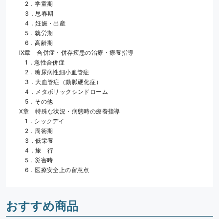
　2．学童期
　3．思春期
　4．妊娠・出産
　5．就労期
　6．高齢期
Ⅸ章　合併症・併存疾患の治療・療養指導
　1．急性合併症
　2．糖尿病性細小血管症
　3．大血管症（動脈硬化症）
　4．メタボリックシンドローム
　5．その他
Ⅹ章　特殊な状況・病態時の療養指導
　1．シックデイ
　2．周術期
　3．低栄養
　4．旅　行
　5．災害時
　6．医療安全上の留意点
おすすめ商品