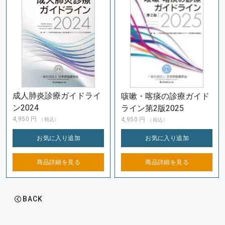
成人肺炎診療ガイドライ
咳嗽・喀痰の診療ガイド
ン2024
ライン第2版2025
4,950
円
4,950
円
（税込）
（税込）
お気に入り
追加
お気に入り
追加
商品詳細を
見る
商品詳細を
見る
BACK