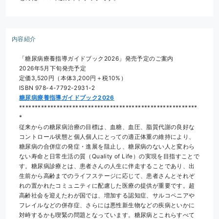
内容紹介
「糖尿病療養指導ガイドブック2026」発売予定のご案内
2026年5月下旬発売予定
定価3,520円（本体3,200円＋税10%）
ISBN 978-4-7792-2931-2
糖尿病療養指導ガイドブック2026
*********************************************************
*
従来からの糖尿病治療の目標は、血糖、血圧、脂質代謝の良好な
コントロール状態と個人個人にとっての適正体重の維持により、
糖尿病の合併症の発症・進展を阻止し、糖尿病のない人と変わら
ない寿命と日常生活の質（Quality of Life）の実現を目指すことで
す。糖尿病診療とは、患者さんの人生に伴走することであり、出
生前から高齢までのライフステージに応じて、患者さんとそれぞ
れの置かれたコミュニティに配慮した医療の提供が重要です。超
高齢社会を迎えたわが国では、増加する認知症、サルコペニアや
フレイルなどの併存症、さらには悪性新生物などの疾病といかに
対峙するかも喫緊の問題となっています。糖尿病とこれらすべて