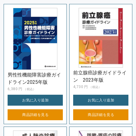
前立腺癌診療ガイドライ
男性性機能障害診療ガイ
ン 2023年版
ドライン2025年版
4,730
円
（税込）
6,380
円
（税込）
お気に入り
追加
お気に入り
追加
商品詳細を
見る
商品詳細を
見る