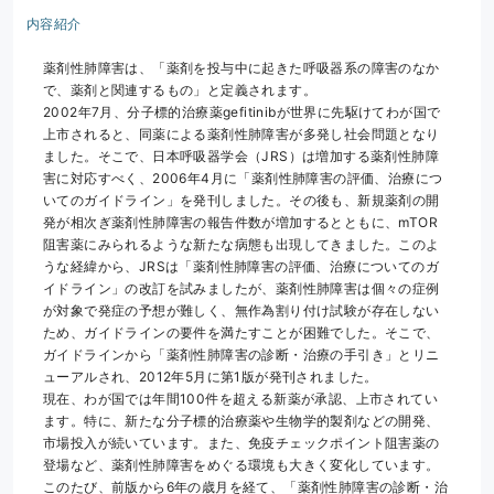
内容紹介
薬剤性肺障害は、「薬剤を投与中に起きた呼吸器系の障害のなか
で、薬剤と関連するもの」と定義されます。
2002年7月、分子標的治療薬gefitinibが世界に先駆けてわが国で
上市されると、同薬による薬剤性肺障害が多発し社会問題となり
ました。そこで、日本呼吸器学会（JRS）は増加する薬剤性肺障
害に対応すべく、2006年4月に「薬剤性肺障害の評価、治療につ
いてのガイドライン」を発刊しました。その後も、新規薬剤の開
発が相次ぎ薬剤性肺障害の報告件数が増加するとともに、mTOR
阻害薬にみられるような新たな病態も出現してきました。このよ
うな経緯から、JRSは「薬剤性肺障害の評価、治療についてのガ
イドライン」の改訂を試みましたが、薬剤性肺障害は個々の症例
が対象で発症の予想が難しく、無作為割り付け試験が存在しない
ため、ガイドラインの要件を満たすことが困難でした。そこで、
ガイドラインから「薬剤性肺障害の診断・治療の手引き」とリニ
ューアルされ、2012年5月に第1版が発刊されました。
現在、わが国では年間100件を超える新薬が承認、上市されてい
ます。特に、新たな分子標的治療薬や生物学的製剤などの開発、
市場投入が続いています。また、免疫チェックポイント阻害薬の
登場など、薬剤性肺障害をめぐる環境も大きく変化しています。
このたび、前版から6年の歳月を経て、「薬剤性肺障害の診断・治