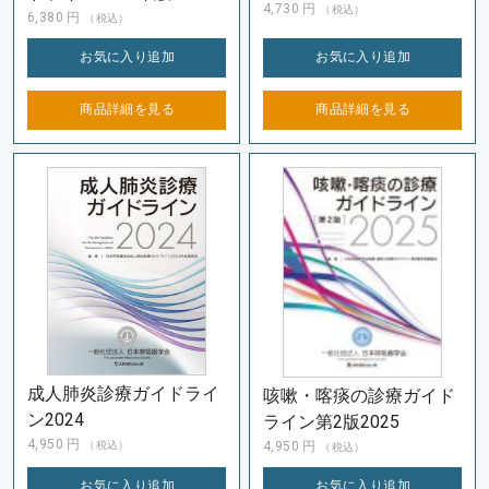
4,730
円
（税込）
6,380
円
（税込）
お気に入り
追加
お気に入り
追加
商品詳細を
見る
商品詳細を
見る
成人肺炎診療ガイドライ
咳嗽・喀痰の診療ガイド
ン2024
ライン第2版2025
4,950
円
4,950
円
（税込）
（税込）
お気に入り
追加
お気に入り
追加