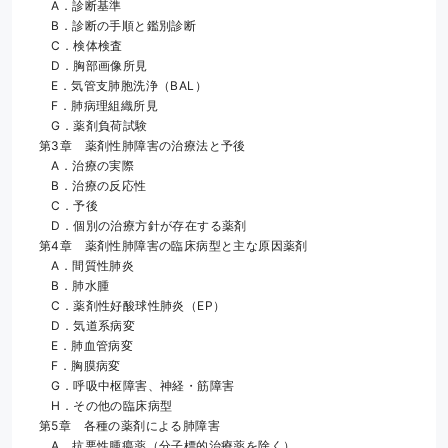
　A．診断基準
　B．診断の手順と鑑別診断
　C．検体検査
　D．胸部画像所見
　E．気管支肺胞洗浄（BAL）
　F．肺病理組織所見
　G．薬剤負荷試験
第3章　薬剤性肺障害の治療法と予後
　A．治療の実際
　B．治療の反応性
　C．予後
　D．個別の治療方針が存在する薬剤
第4章　薬剤性肺障害の臨床病型と主な原因薬剤
　A．間質性肺炎
　B．肺水腫
　C．薬剤性好酸球性肺炎（EP）
　D．気道系病変
　E．肺血管病変
　F．胸膜病変
　G．呼吸中枢障害、神経・筋障害
　H．その他の臨床病型
第5章　各種の薬剤による肺障害
　A．抗悪性腫瘍薬（分子標的治療薬を除く）