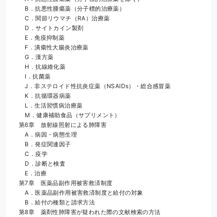
　B．抗悪性腫瘍薬（分子標的治療薬）
　C．関節リウマチ（RA）治療薬
　D．サイトカイン製剤
　E．免疫抑制薬
　F．潰瘍性大腸炎治療薬
　G．漢方薬
　H．抗線維化薬
　I．抗菌薬
　J．非ステロイド性抗炎症薬（NSAIDs）・総合感冒薬
　K．抗循環器病薬
　L．生活習慣病治療薬
　M．健康補助食品（サプリメント）
第6章　放射線照射による肺障害
　A．病因・病態生理
　B．発症関連因子
　C．疫学
　D．診断と検査
　E．治療
第7章　医薬品副作用被害救済制度
　A．医薬品副作用被害救済制度と給付の対象
　B．給付の種類と請求方法
第8章　薬剤性肺障害が疑われた際の文献検索の方法