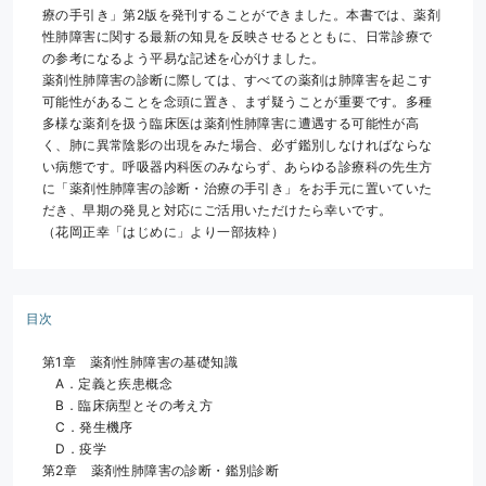
療の手引き」第2版を発刊することができました。本書では、薬剤
性肺障害に関する最新の知見を反映させるとともに、日常診療で
の参考になるよう平易な記述を心がけました。
薬剤性肺障害の診断に際しては、すべての薬剤は肺障害を起こす
可能性があることを念頭に置き、まず疑うことが重要です。多種
多様な薬剤を扱う臨床医は薬剤性肺障害に遭遇する可能性が高
く、肺に異常陰影の出現をみた場合、必ず鑑別しなければならな
い病態です。呼吸器内科医のみならず、あらゆる診療科の先生方
に「薬剤性肺障害の診断・治療の手引き」をお手元に置いていた
だき、早期の発見と対応にご活用いただけたら幸いです。
（花岡正幸「はじめに」より一部抜粋）
目次
第1章　薬剤性肺障害の基礎知識
　A．定義と疾患概念
　B．臨床病型とその考え方
　C．発生機序
　D．疫学
第2章　薬剤性肺障害の診断・鑑別診断