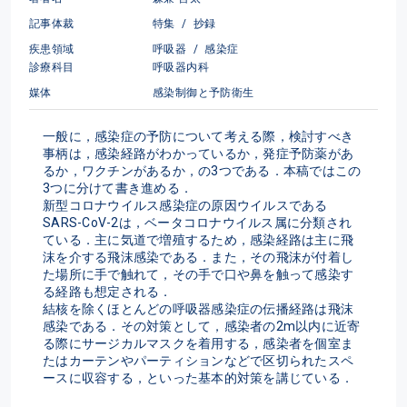
記事体裁
特集
/
抄録
疾患領域
呼吸器
/
感染症
診療科目
呼吸器内科
媒体
感染制御と予防衛生
一般に，感染症の予防について考える際，検討すべき
事柄は，感染経路がわかっているか，発症予防薬があ
るか，ワクチンがあるか，の3つである．本稿ではこの
3つに分けて書き進める．
新型コロナウイルス感染症の原因ウイルスである
SARS-CoV-2は，ベータコロナウイルス属に分類され
ている．主に気道で増殖するため，感染経路は主に飛
沫を介する飛沫感染である．また，その飛沫が付着し
た場所に手で触れて，その手で口や鼻を触って感染す
る経路も想定される．
結核を除くほとんどの呼吸器感染症の伝播経路は飛沫
感染である．その対策として，感染者の2m以内に近寄
る際にサージカルマスクを着用する，感染者を個室ま
たはカーテンやパーティションなどで区切られたスペ
ースに収容する，といった基本的対策を講じている．