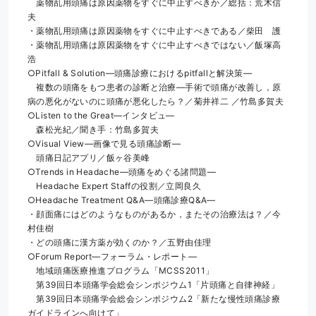
　薬物乱用頭痛は原因薬物をすぐに中止すべきか／総括：荒木信
夫
・薬物乱用頭痛は原因薬物をすぐに中止すべきである／柴田　護
・薬物乱用頭痛は原因薬物をすぐに中止すべきではない／飯塚高
浩
○Pitfall & Solution―頭痛診療におけるpitfallと解決策―
　複数の頭痛をもつ患者の診断と治療―手術で頭痛が改善し，原
病の悪化がないのに頭痛が悪化したら？／菊井祥二 ／竹島多賀夫
○Listen to the Great―インタビュ―
　森松光紀／聞き手：竹島多賀夫
○Visual View―画像で見る頭痛診断―
　頭痛日記アプリ／飯ヶ谷美峰
○Trends in Headache―頭痛をめぐる諸問題―
　Headache Expert Staffの役割／立岡良久
○Headache Treatment Q&A―頭痛診療Q&A―
・顔面痛にはどのようなものがあるか，またその治療法は？／今
村佳樹
・どの頭痛に漢方薬が効くのか？／五野由佳理
○Forum Report―フォーラム・レポート―
　地域頭痛医療推進プログラム「MCSS2011」
　第39回日本頭痛学会総会シンポジウム1「片頭痛と自律神経」
　第39回日本頭痛学会総会シンポジウム2「新たな慢性頭痛診療
ガイドラインへ向けて」