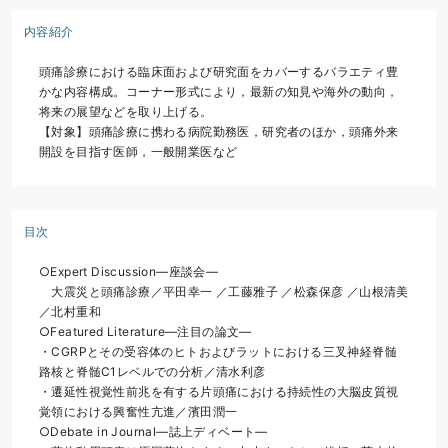
内容紹介
頭痛診療における臨床面および研究面をカバーするバラエティ豊
かな内容構成。コーナー形式により，最新の知見や海外の動向，
将来の展望などを取り上げる。
【対象】頭痛診療に携わる病院勤務医，研究者のほか，頭痛外来
開設を目指す医師，一般開業医など
目次
○Expert Discussion―座談会―
　大震災と頭痛診療／平田幸一 ／工藤雅子 ／松森保彦 ／山根清美
／北村重和
○Featured Literature―注目の論文―
・CGRPとその受容体のヒトおよびラットにおける三叉神経脊髄
路核と脊髄C1レベルでの分析／清水利彦
・遷延性視覚性前兆を有する片頭痛における持続性の大脳皮質視
覚領における興奮性亢進／濱田潤一
○Debate in Journal―誌上ディベート―