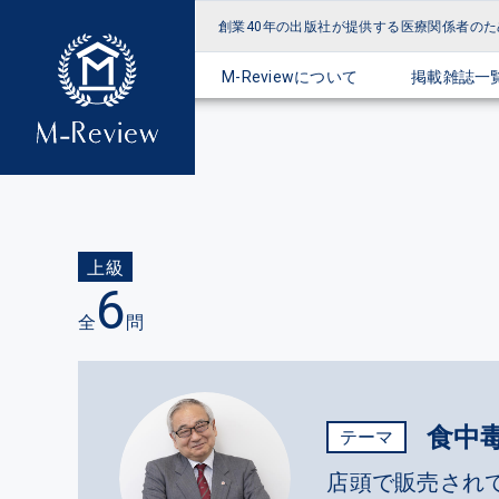
創業40年の出版社が提供する
医療関係者のた
M-Reviewについて
掲載雑誌一
上級
6
全
問
食中
テーマ
店頭で販売され