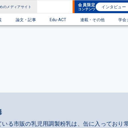
会員限定
インタビュー
めのメディアサイト
コンテンツ
覧
論文・記事
Edu-ACT
連載・その他
学会
毒
ている市販の乳児用調製粉乳は、缶に入っており