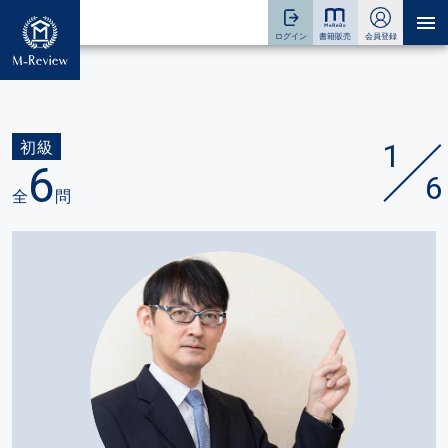
1
初級
6
6
全
問