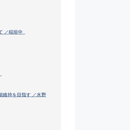
て ／稲垣中
雄
能維持を目指す ／水野