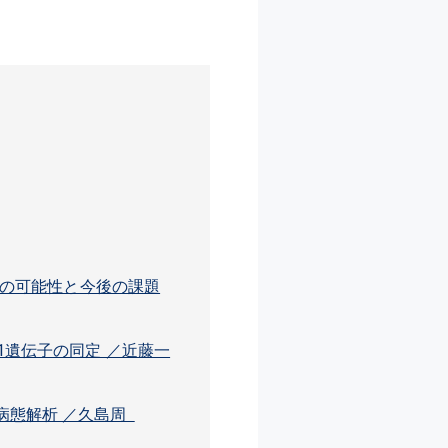
）の可能性と今後の課題
1遺伝子の同定 ／近藤一
病態解析 ／久島周