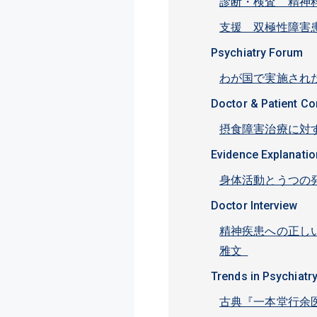
診断・検査 精神
支援 双極性障害
Psychiatry Forum
わが国で実施され
Doctor & Patient C
摂食障害治療に対
Evidence Explanatio
身体活動とうつの
Doctor Interview
精神疾患への正し
雅文
Trends in Psychiatr
古典『一本堂行余医