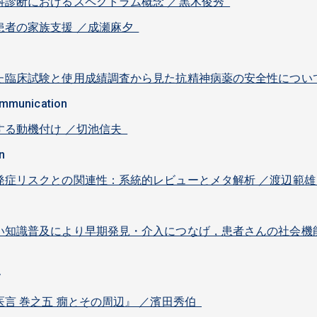
科診断におけるスペクトラム概念 ／黒木俊秀
患者の家族支援 ／成瀬麻夕
た臨床試験と使用成績調査から見た抗精神病薬の安全性につい
ommunication
する動機付け ／切池信夫
n
発症リスクとの関連性：系統的レビューとメタ解析 ／渡辺範
い知識普及により早期発見・介入につなげ，患者さんの社会機
y
言 巻之五 癇とその周辺』 ／濱田秀伯