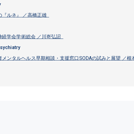
y
の『ルネ』 ／高橋正雄
神神経学会学術総会 ／川嵜弘詔
Psychiatry
メンタルヘルス早期相談・支援窓口SODAの試みと展望 ／根