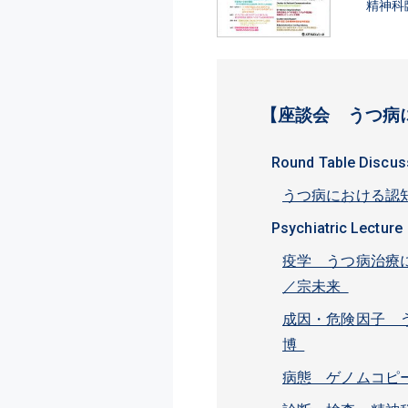
精神科
【座談会 うつ病
Round Table Discus
うつ病における認
Psychiatric Lecture
疫学 うつ病治療に
／宗未来
成因・危険因子 う
博
病態 ゲノムコピ