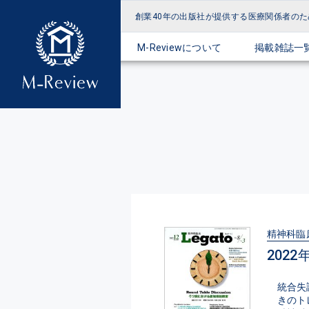
創業40年の出版社が提供する
医療関係者のた
M-Reviewについて
掲載雑誌一
精神科臨床 
2022
統合失
きのト