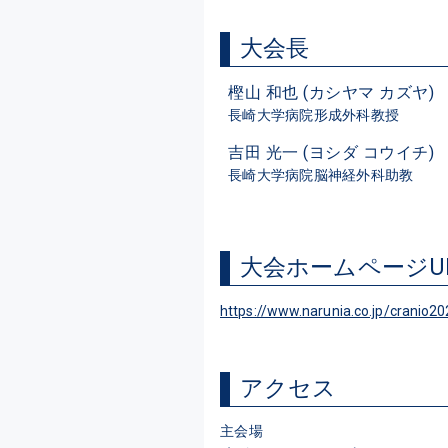
大会長
樫山 和也 (カシヤマ カズヤ)
長崎大学病院形成外科教授
吉田 光一 (ヨシダ コウイチ)
長崎大学病院脳神経外科助教
大会ホームページU
https://www.narunia.co.jp/cranio20
アクセス
主会場